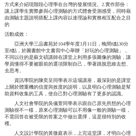
方式來介紹現階段心理學在台灣的發展情況。2.實作部份：
讓上課學生實際參與心理測驗的方式體會受測感受，同時藉
由測驗主題說明搭配上課內容以達理論和實務相互配合之目
的
活動成效：
亞洲大學三品書苑於104學年度3月11日，晚間6點30分
至8點，於圖書館中文書寫中心舉辦「好玩的心理測驗」，
不同以往的是蘇文碩講師在課堂上利用多張圖像的測驗，讓
學員懂得不要被眼前的選項限制自己，學著跳脫思維去想、
去思考。
資訊學院的陳奕呈同學表示這場講座，最深刻的是課堂
上關於體重機的信度與效度的說明，以及明白心理測驗是幫
助資料收集的工具，使自己對心理測驗有了更多的認識。
人文社會學院的吳儀萱同學表示跟自己原先所想的心理
測驗很不一樣，原來心理測驗可以不用像一般的測驗一樣，
不需回答在被受限的答案之中做出選擇，這是很特別的收
穫。
人文設計學院的黃微庭表示，上完這堂課，才明白心理