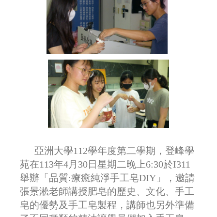
亞洲大學112學年度第二學期，登峰學
苑在113年4月30日星期二晚上6:30於I311
舉辦「
品質:療癒純淨手工皂DIY
」
，邀請
張景淞
老師講授肥皂的歷史、文化、手工
皂的優勢及手工皂製程，講師也另外準備