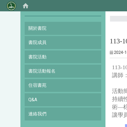
:::
關於書院
113
書院成員
2024-1
書院活動
113
書院活動報名
講師
住宿書苑
活動
持續性
Q&A
術—
連絡我們
讓學