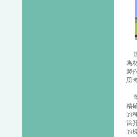
講
為
製
思
學
精
的
當
的