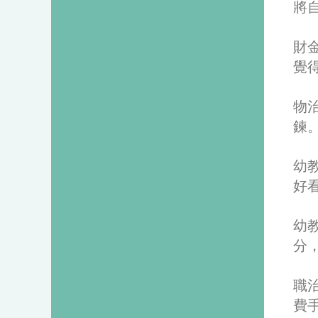
將
財
覺
物
鍊
幼
好
幼
分
職
費