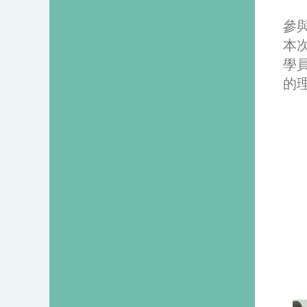
參
本
學
的