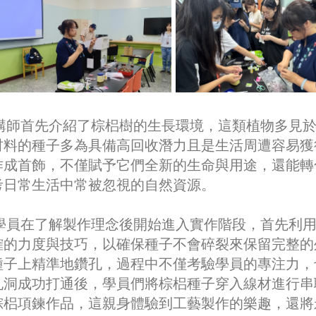
師首先介紹了棕梠樹的生長環境，這類植物多見於
材料的種子多為具備高回收潛力且是生活周遭容易獲
作成首飾，不僅賦予它們全新的生命與用途，還能轉
考日常生活中常被忽視的自然資源。
員在了解製作理念後開始進入實作階段，首先利用
確的力度與技巧，以確保種子不會碎裂來保留完整的
種子上精準地鑽孔，過程中不僅考驗學員的專注力，
孔洞成功打通後，學員們將棕梠種子穿入線材進行串
棕梠項鍊作品，這親身體驗到工藝製作的樂趣，還將