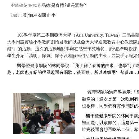
品德:是春捲?還是潤餅?
登峰學苑 第六場-
劉怡君&
陳正平
講師
：
106學年度第二學期亞洲大學（Asia University, Taiwa
大學附設實驗小學教師劉怡君老師以及亞洲大學通識教育中心教授陳正
餅?』的活動。這次的活動地點舉辦在感恩學苑地餐，於6點準時授課
學生
介紹「清明」節氣、節令及相關民俗活動的由來
，
並親手示範如
醫學暨健康學院的林同學說:「我了解了春捲的由來，也學到了
趣，老師也介紹的很風趣還有唱歌，很喜歡，所以連續兩年都參加，
管理學院的洪同學表示:
「
麵條的！這次是第一次吃到有
也很棒，同學們有實作潤餅的
醫學暨健康學院的林同學講
裡面是可以放麵的，這是第一
吃完後還會想再吃第二個，希