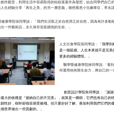
向創作殿堂，利用生活中容易取得的枯枝落葉作為發想，結合同學們自己
過人生經驗分享「再生之美」的另一層意義，雖然罹患小兒麻痺症，李永
暨健康學院張同學說：「我們生活取之於自然用之於自然，因為有許多動
做出一件藝術品，永久保存並延續他的生命。」
人文社會學院張同學說：
「我學到
是一個延續。人生本來就不是完美
更多的經驗體悟。」
醫學暨健康學院林同學說
:
「看
何運用他有限生命力，將自己的一
創意設計學院朱同學說
：
「謝謝
日最大的收穫是『接納自己的不完美』，就算是一棵樹，它們也有自己的
枝韌性好，樹幹卻很容易受摧殘。但只要好好了解、善加利用我們它們的
這個世界做出一些貢獻的。」