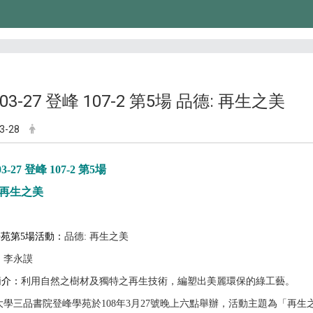
-03-27 登峰 107-2 第5場 品德: 再生之美
3-28
03-27
登峰
107-2 第5場
再生之美
學苑
第5場活動：
品德
:
再生之美
：
李永謨
簡介：
利用自然之樹材及獨特之再生技術，編塑出美麗環保的綠工藝。
大學三品書院登峰學苑於
108
年
3
月
27
號晚上六點舉辦，活動主題為「再生