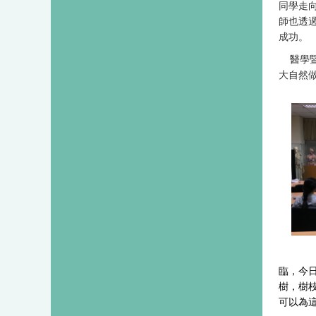
同學走
師也透
成功。
醫學
大自然
臨，今
樹，樹
可以為