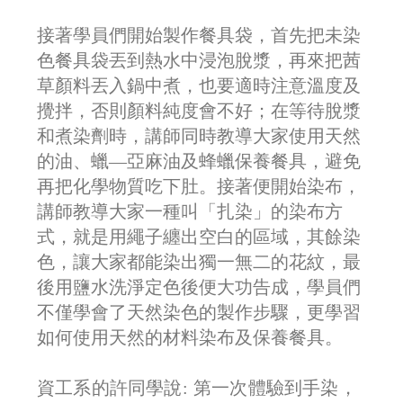
接著學員們開始製作餐具袋，首先把未染
色餐具袋丟到熱水中浸泡脫漿，再來把茜
草顏料丟入鍋中煮，也要適時注意溫度及
攪拌，否則顏料純度會不好；在等待脫漿
和煮染劑時，講師同時教導大家使用天然
的油、蠟—亞麻油及蜂蠟保養餐具，避免
再把化學物質吃下肚。接著便開始染布，
講師教導大家一種叫
「
扎染
」
的染布方
式，就是用繩子纏出空白的區域，其餘染
色，讓大家都能染出獨一無二的花紋，最
後用鹽水洗淨定色後便大功告成，學員們
不僅學會了天然染色的製作步驟，更學習
如何使用天然的材料染布及保養餐具。
資工系的許同學說: 第一次體驗到手染，