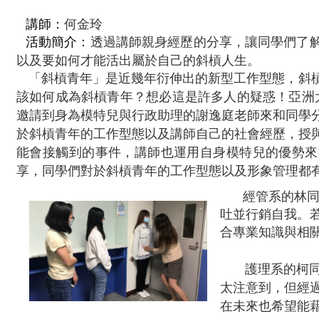
講師：
何金玲
透過講師親身經歷的分享，讓同學們了
活動簡介：
以及要如何才能活出屬於自己的斜槓人生。
「斜槓青年」是近幾年衍伸出的新型工作型態，斜
該如何成為斜槓青年？想必這是許多人的疑惑！亞洲
邀請到身為模特兒與行政助理的謝逸庭老師來和同學
於斜槓青年的工作型態以及講師自己的社會經歷，授
能會接觸到的事件，講師也運用自身模特兒的優勢來
享，同學們對於斜槓青年的工作型態以及形象管理都
經管系的林
吐並行銷自我。
合專業知識與相
護理系的柯
太注意到，但經
在未來也希望能