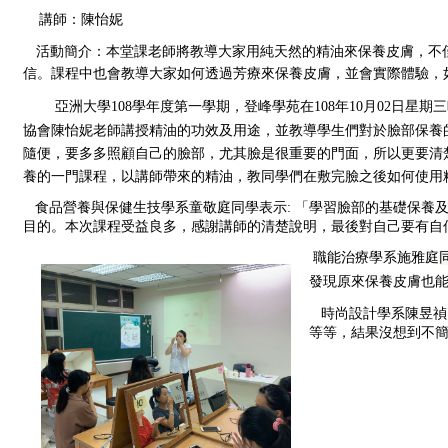
講師：
陳怡妮
活動簡介：
本堂課老師將教導大家用純天然的精油來保養皮膚，不
信。課程中也會教導大家如何透過芳療來保養皮膚，並會實際體驗，
亞洲大學108學年度第一學期，登峰學苑在108年10月02日星期三晚
協會陳怡妮老師講授精油的功效及用途，並教導學生們對於臉部保養
隨便，要多多照顧自己的臉部，尤其臉是很重要的門面，所以更要清
養的一門課程，以講師帶來的精油，教同學們在敷完臉之後如何使用
   食品營養與保健生技學系童敬庭同學表示:
 「學習臉部的基礎保養
目的。本次課程受益良多，感謝講師的清楚說明，最後對自己要有自
 職能治療學系施雅庭
發現原來保養皮膚也
   時尚設計學系陳昱禎
等等，結果沒想到不