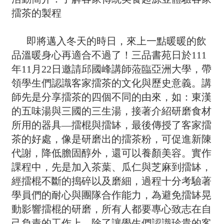
擂茶的製程
即將邁入冬天的時日，來上一點暖暖的飲
品溫暖身心再適合不過了！三品書苑日於111
年11月22日邀請邱國峰講師蒞臨亞洲大學，帶
領學生們認識客家擂茶的文化與歷史意義。講
師先是分享擂茶的四個不同的由來，如：東漢
的五味湯與三國的三生湯，接著介紹研磨食材
所用的器具—擂棍與擂缽，最後傳授了客家擂
茶的好處，像是研磨出的擂茶粉，可促進新陳
代謝，降低膽固醇外，還可以養顏美容。實作
課程中，先是加入茶葉、瓜仁與芝麻到擂缽，
經擂棍不斷的搗碎以及磨細，過程十分考驗著
學員們的耐心與團隊合作能力，為避免擂缽晃
動影響擂棍的研磨，所有人都要專心致志在自
己負責的工作上，除了讓學生們認識珍貴的客