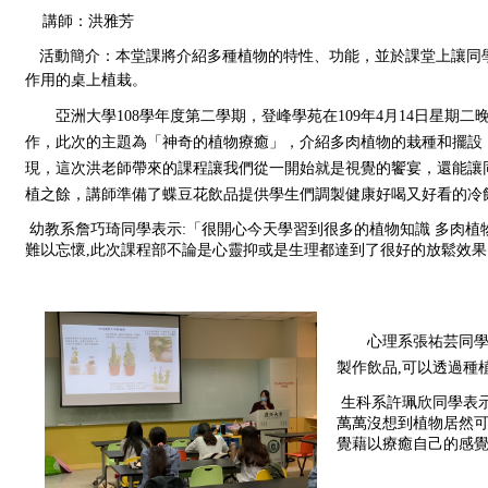
講師：
洪雅芳
活動簡介：
本堂課將介紹多種植物的特性、功能，並於課堂上讓同
作用的桌上植栽。
亞洲大學108學年度第二學期，登峰學苑在109年4月14日星期二
作，此次的主題為「神奇的植物療癒」，介紹多肉植物的栽種和擺設
現，這次洪老師帶來的課程讓我們從一開始就是視覺的饗宴，還能讓
植之餘，講師準備了蝶豆花飲品提供學生們調製健康好喝又好看的冷
 幼教系詹巧琦同學表示:「很開心今天學習到很多的植物知識 多肉植物需要如何照顧與保護，以及蝶豆花飲的製作方式更是一次令人
難以忘懷,此次課程部不論是心靈抑或是生理都達到了很好的放鬆效果
心理系張祐芸同學
製作飲品,可以透過種
 生科系許珮欣同學表示:「原本是抱著可以更認識植物的想法來參與此次課程，但是
萬萬沒想到植物居然可
覺藉以療癒自己的感