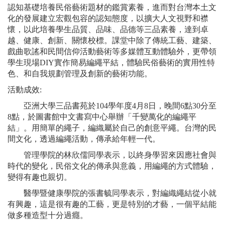
認知基礎培養民俗藝術題材的鑑賞素養，進而對台灣本土文
化的發展建立宏觀包容的認知態度，以擴大人文視野和襟
懷，以此培養學生品質、品味、品德等三品素養，達到卓
越、健康、創新、關懷校標。課堂中除了傳統工藝、建築、
戲曲歌謠和民間信仰活動藝術等多媒體互動體驗外，更帶領
學生現場DIY實作簡易編繩平結，體驗民俗藝術的實用性特
色、和自我規劃管理及創新的藝術功能。
活動成效:
亞洲大學三品書苑於104學年度4月8日，晚間6點30分至
8點，於圖書館中文書寫中心舉辦「千變萬化的編繩平
結」。用簡單的繩子，編織屬於自己的創意平繩。台灣的民
間文化，透過編繩活動，傳承給年輕一代。
管理學院的林欣儒同學表示，以終身學習來因應社會與
時代的變化，民俗文化的傳承與意義，用編繩的方式體驗，
變得有趣也親切。
醫學暨健康學院的張書毓同學表示，對編織繩結從小就
有興趣，這是很有趣的工藝，更是特別的才藝，一個平結能
做多種造型十分過癮。