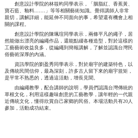
創意設計學院的林筱昀同學表示，「胭脂紅、香蕉黃、
寶石藍、釉料.……」等等相關藝術知識。覺得講師人非常
親切，講解詳細，能延伸不同面向的事，希望還有機會上相
關的課程。
創意設計學院的陳珮瑄同學表示，兩條平凡的繩子，居
然能做出漂亮的編繩作品，還能點綴各種造型，對於這樣的
工藝藝術收益良多，從編繩到簡報講解，了解並認識台灣民
俗藝術深厚的內涵。
資訊學院的劉盈秀同學表示，對於廟宇的建築特色，以
及傳統民間信仰，最為深刻，許多古人留下來的廟宇規矩，
是平常不熟悉的，透過這活動，增長見聞。
由編繩教學，配合講師的說明，學員們認識台灣傳統的
草根文化，利用這樣趣味創意的工藝教學，讓年輕的一代親
近傳統文化，懂得欣賞自己家鄉的民俗。本場活動共有20人
參加，活動成功結束。