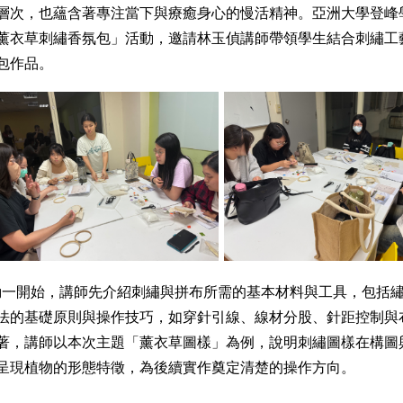
層次，也蘊含著專注當下與療癒身心的慢活精神。亞洲大學登峰學苑於1
薰衣草刺繡香氛包」活動，邀請林玉偵講師帶領學生結合刺繡工
包作品。
動一開始，講師先介紹刺繡與拼布所需的基本材料與工具，包括
法的基礎原則與操作技巧，如穿針引線、線材分股、針距控制與
著，講師以本次主題「薰衣草圖樣」為例，說明刺繡圖樣在構圖
呈現植物的形態特徵，為後續實作奠定清楚的操作方向。