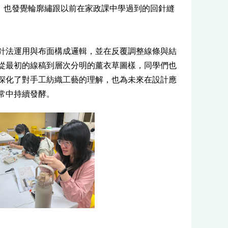
，也發覺輪廓繡跟以前在家政課中學過到的回針縫
悉針法運用與布面構成邏輯，並在反覆調整線條與結
從最初的線稿到層次分明的薰衣草圖樣，同學們也
深化了對手工紡織工藝的理解，也為未來在設計應
常中持續發酵。