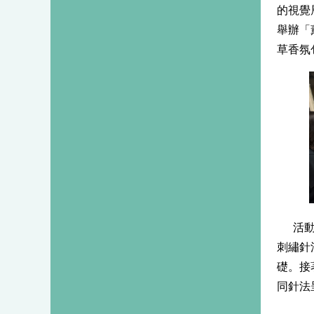
的視覺
舉辦「
草香氛
活
刺繡針
礎。接
同針法