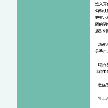
進入實
勾勒枝
觀察示
間的關
起對刺
幼教系
是手作
職治系
還想要
數媒系
社工系