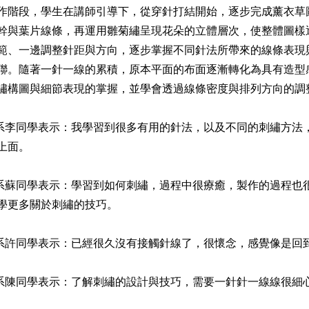
作階段，學生在講師引導下，從穿針打結開始，逐步完成薰衣草
幹與葉片線條，再運用雛菊繡呈現花朵的立體層次，使整體圖樣
範、一邊調整針距與方向，逐步掌握不同針法所帶來的線條表現
聯。隨著一針一線的累積，原本平面的布面逐漸轉化為具有造型
繡構圖與細節表現的掌握，並學會透過線條密度與排列方向的調
李同學表示：我學習到很多有用的針法，以及不同的刺繡方法
上面。
蘇同學表示：學習到如何刺繡，過程中很療癒，製作的過程也
學更多關於刺繡的技巧。
許同學表示：已經很久沒有接觸針線了，很懷念，感覺像是回
陳同學表示：了解刺繡的設計與技巧，需要一針針一線線很細