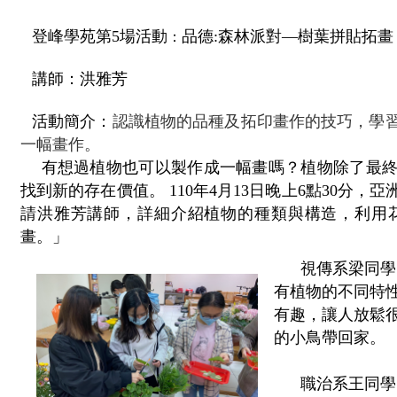
登峰學苑第5場活動
品德:森林派對—樹葉拼貼拓畫
：
講師：
洪雅芳
活動簡介：
認識植物的品種及拓印畫作的技巧，學
一幅畫作
。
有想過植物也可以製作成一幅畫嗎？植物除了最
找到新的存在價值。 110年4月13日晚上6點30分
請洪雅芳講師，詳細介紹植物的種類與構造，利用
畫。」
視傳系梁同學
有植物的不同特
有趣，讓人放鬆
的小鳥帶回家。
職治系王同學