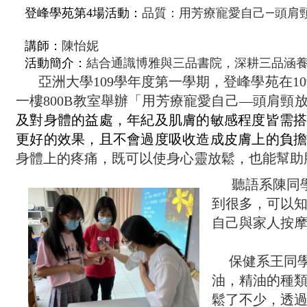
品質：用芳療寵愛自己—頭肩
登峰學苑第4場活動：
講師：
陳怡妮
結合通識博雅與三品書院，深耕三品涵
活動簡介：
亞洲大學
109
學年度第一學期，登峰學苑在
10
一樓
800B
教室舉辦「
用芳療寵愛自己—頭肩頸
及對身體的益處，年紀及肌膚的敏感程度皆需
更好的效果，且不會過度吸收造成皮膚上的負
身體上的疼痛，既可以使身心靈放鬆，也能幫助
聽語系陳同
到很多，可以
自己與家人按
保健系王同學
油，精油的種
鬆了不少，透過