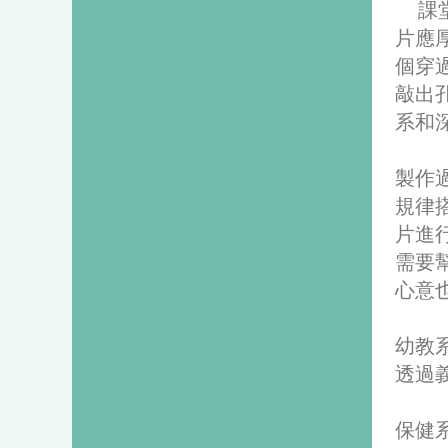
課
片應
個穿
敲出
系和
製作
規律
片進
需要
心意
幼教
透過
保健