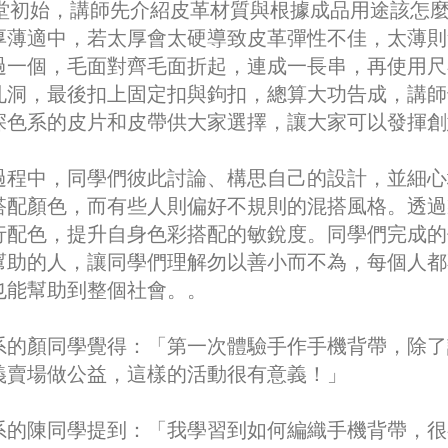
堂初始，講師
先介紹皮革材質與根據成品用途該怎
厚薄適中，若太厚會太硬導致皮革彈性不佳，太薄則
過一個，毛面對齊毛面折起，連成一長串，再使用尺
孔洞，最後扣上固定扣與鉤扣，總算大功告成，講師
深色系的皮片和皮帶供大家選擇，讓大家可以發揮創
過程中，同學們彼此討論、構思自己的設計，並細心
搭配顏色，而有些人則偏好不規則的混搭風格。透過
行配色，提升自身色彩搭配的敏銳度。同學們完成的
幫助的人，讓同學們理解勿以善小而不為，每個人都
也能幫助到整個社會。。
系的顏同學覺得：「第一次體驗手作手機背帶，除了
義賣場做公益，這樣的活動很有意義！」
系的陳同學提到：「我學習到如何編織手機背帶，很