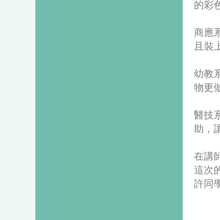
的彩
商應
且裝
幼教
物更
醫技
助，
在講
這次
許同