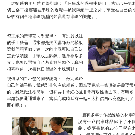
數媒系的周巧萍同學則說：「在串珠的過程中使自己感到心平氣
切世俗干擾都能在串珠的過程中被我隔絕千里之外，享受在自己的
吸收有關各種串珠類型的知識還有串珠的樂趣。」
資工系的黃瑋茹同學覺得：「有別於以往
的手工藝品，通常都是按照講師做的模板
讓我們照著做，這一次的串珠可以自己決
定要做項鍊、手環或是腳鍊，選擇非常多
元，也可以選擇自己所喜歡的顏色，真的
很喜歡這一次書苑日舉辦的串珠活動！」
視傳系的白小瑩的同學認為：「做完屬於
自己的鍊子時，我感到非常有成就感，因為要完成一條項鍊是需要很
的，雖然做法很簡單，但卻要非常細心且非常有耐性地去做，有時候
串錯就要通通重來了，當我完成時我有一點不太相信自己竟然做到了
開心呢！」
擁有多年手作品經驗的林季
沒有生命的串珠品賦予了不
義，築夢書苑的25位同學在
下，也為自己或別人創造出了