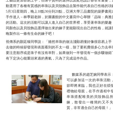
工藝品更加容易上手，但珠子質料的選擇以及配色設計卻非常重要，
動選用了各種有質感的串珠以及貝殼飾品去製作能代表自己性格的項
5月3日星期四，晚上18點30分到20點，亞洲大學三品書院的築夢書
手作達人－林季穎老師，於圖書館的中文書寫中心舉辦「品味：典雅
的活動。這次的活動可以讓人進入自己的世界裡，享受著串珠的樂趣
同顏色以及貝殼飾品選擇做出來的鍊子更能顯現出自己的性格，就讓
晚製作出一條有生命的鍊子吧！
視傳系的顏廷臻同學說：「雖然串珠的做法淺顯易懂好像很容易上手
去做的時候卻發現和表面看到的不太一樣，除了要耗費很多心力去串
要注意順序或是珠子有沒有串對，如果做到一半發現有一個步驟做錯
有下定決心能重頭來過的勇氣，只為了完成這件作品。
數媒系的趙芝婉同學表示
可以參加這一次的串珠活動
節即將來臨，我也正好在煩
禮物給母親，在手作過程中
串珠搭配唯美的貝殼飾品
鍊，散發出一種簡約又不
質，非常適合自己的母親！」