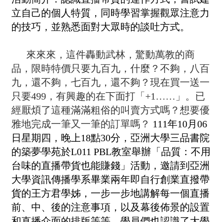
立自己的個人特質，同時學習掌握觀眾注意力
的技巧，並熟悉面對大眾時的談吐方式。
來來來，這件轟動武林，驚動萬教的商
品，限時特價只要九百九，什麼？不夠，八百
九，還不夠，七百九，還不夠？現在買一送一
只要499，有興趣的在下面打「+1……」。已
經厭煩了這種滿滿粗俗的叫賣方式嗎？想要優
雅地完成一筆又一筆的訂單嗎？
111
年10月06
日星期四，晚上18點30分，亞洲大學三品書院
的築夢學苑於L011 PBL教室舉辦「品質：不用
台味的直播帶貨也能賺錢」活動，邀請到亞洲
大學資訊傳播學系畢業兩年即自行創業直撥帶
貨的王方君學姊，一步一步地講解每一個直播
前、中、後的注意事項，以及幕後佈景的設置
和直播介面的排版等等，學員們也認識了大學