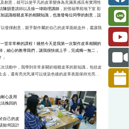
及創意，就可以使平凡的皮革變身為充滿美感且有實用性
請
陳韻荃
講師以及
徐一瑋助理講師
，於惜福學苑地下室 彩
更加認識
植鞣皮革的相關知識，也激發每位同學的創意，設
可以發揮創意，親手製作屬於自己的皮革面紙盒外，還讓我
是一堂非常棒的課程！雖然今天是我第一次製作皮革相關的
師，細心的教導我們，讓我很快就上手，完成獨一無二，
！」
這次活動中，我學到非常多關於植鞣皮革的新知識，包括皮
上去，還有亮光乳液可以使染色後的皮革表面保持光亮
…
的耐心及用
無法挽回的
於自己的皮
該如何設計