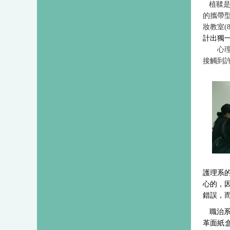
植鞣是
的攜帶
妝教室
(
計出獨
心
接觸到
護理系
心的，
錯誤，
職治
革面紙