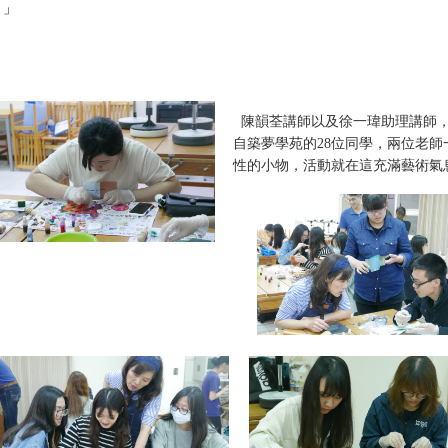
。」
陳韻荃講師以及徐一瑋助理講師
自築夢學苑的
28
位同學，兩位老師
性的小物，活動就在這充滿藝術氣