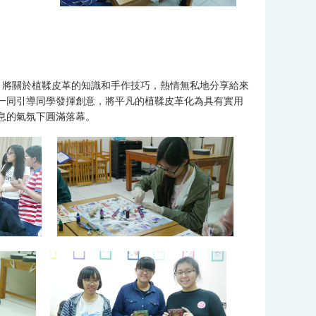
，將關於植鞣皮革的知識和手作技巧，熱情無私地分享給來
一同引導同學發揮創意，將平凡的植鞣皮革化為具有實用
息的氣氛下圓滿落幕。