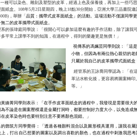
一種可以染色、雕刻及塑型的皮革，經過上色及保養後，再加上一些巧思
型面紙盒。
108
年
5
月
2
日星期四，晚上
18
點
30
分開始，亞洲大學三品書院邀
800B)
，舉辦「
品質：攜帶式皮革面紙盒」的活動。這場活動不僅讓同學
一無二的皮革攜帶式面紙盒。
理系的張瑋庭同學說：「很開心可以參加這麼有趣的手作活動，除了讓我
許多平常上課學不到的知識，在過程中，得到的樂趣更是無價！」
視傳系的馮姵芸同學則說：「這
小物，但因為有兩位熱心親切的老
只屬於我自己的皮革攜帶式面紙盒
經管系的王詠喬同學認為：「在
革沾水軟化後，更容易將圖案轉印
等。」
的黃嬿菁同學則表示：「在手作皮革面紙盒的過程中，我發現是需要很大
因為不論是在圖案壓模還是金屬打洞時，都要控制好力度大小，以免造成
而在皮革染色時也要特別注意不要將顏色混錯。」
系的鄧筑方同學覺得：「透過各種顏料混合以及圖形模具運用，讓我在屬
盒上，打出自己想要的圖案以及調出喜歡的顏色，也在過程中刺激我思考