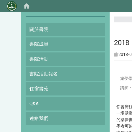
:::
關於書院
201
書院成員
2018-0
書院活動
書院活動報名
築夢學
講師
住宿書苑
Q&A
你曾嚮
一場活
連絡我們
的築夢
學者可