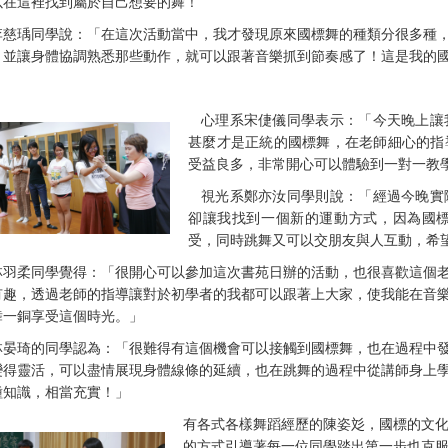
以在這裡找到屬於自己想要的舞！
李慈瑀同學說：「在這次活動當中，我才發現原來國標舞的種類分很多種
，並讓身體協調熟悉那些動作，就可以跟著音樂抓到節奏感了！這是我的
心理系宋倢儀同學表示：「今天晚上讓
甚麼才是正統的國標舞，在老師細心的指
受益良多，非常開心可以體驗到一對一教
視光系鄭亦汝同學則說：「經過今晚實
卻讓我找到一個新的運動方式，因為國
受，同時跳舞又可以交朋友與人互動，希
林羽柔同學覺得：「很開心可以參加這次書苑日辦的活動，也很喜歡這個
有趣，透過老師的指導讓對於初學者的我都可以跟著上大家，使我能在音
舞一銅享受這個時光。」
林晏琦的同學認為：「很難得有這個機會可以接觸到國標舞，也在過程中
變得靈活，可以盡情展現身體線條的延續，也在跳舞的過程中從講師身上
種知識，相當充實！」
有各式各樣舞蹈經歷的陳姿彣，國標的文化
的方式引導著每一位同學踏出第一步也克