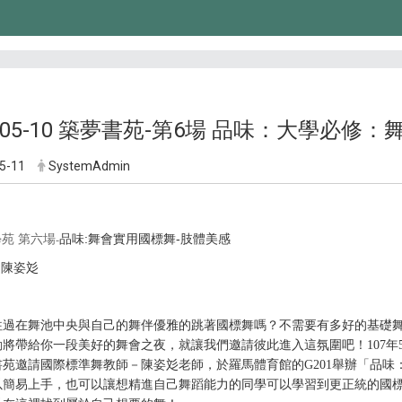
8-05-10 築夢書苑-第6場 品味：大學必修
5-11
SystemAdmin
品味:
舞會實用國標舞-
肢體美感
苑 第六場
-
：
陳姿彣
往過在舞池中央與自己的舞伴優雅的跳著國標舞嗎？不需要有多好的基礎
動將帶給你一段美好的舞會之夜，就讓我們邀請彼此進入這氛圍吧！
107
書苑邀請國際標準舞教師－陳姿彣老師，於羅馬體育館的G201舉辦「品
以簡易上手，也可以讓想精進自己舞蹈能力的同學可以學習到更正統的國