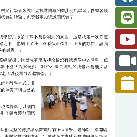
，對於初學者來說只要挑選簡單的舞步開始學習，多練習幾
國標舞初體驗，也讓我更加認識國標舞了。」
我學習到很多平常不會接觸到的東西，這是我第一次知道
導之下，也糾正了我一些看似正確但不正確的動作，讓我
學的感覺。」
際練習後，我發現華爾滋和恰恰沒有我想像中的簡單，但
標舞不會太過於激烈，對於不擅長運動的我也不會無法承
望老了以後還可以繼續學。」
老師的教學方式，非
樂的伴奏下與自己的
發現國標舞可以讓自
學到了很多關於國標
藝術完整的傳授給築夢書院的16位同學，老師以活潑開朗
服心中對於舞蹈的障礙，活動就在大家成為舞池中央的那個