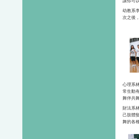
讓你可
幼教系
次之後
心理系
常生動
舞伴共
財法系
己肢體
舞的各