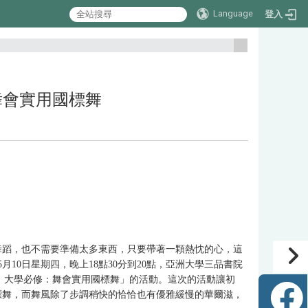
Language
登入
:::
：舞會實用國標舞
舞蹈，也不需要準備太多東西，只要帶著一顆熱忱的心，這
年5月10日星期四，晚上18點30分到20點，亞洲大學三品書院
味：大學必修：舞會實用國標舞」的活動。這次的活動讓初
標舞，而舞風除了步調稍快的恰恰也有優雅緩慢的華爾滋，