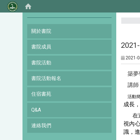
:::
關於書院
202
書院成員
2021-0
書院活動
築夢
書院活動報名
講師
住宿書苑
活動簡
成長
Q&A
在
視內
連絡我們
識，