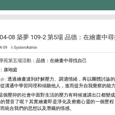
1-04-08 築夢 109-2 第5場 品德：在繪畫
4-09
SystemAdmin
學苑第五場活動：
品德：在繪畫中尋找自己
：
康翊庭
透過繪畫達到紓解壓力、調適情緒，再以團體討論的
介 :
，從溝通中學習同理和傾聽他人，進而提升自我覺察的能
這個壓抑的社會中面對生活的壓力有時候連講出口都變
心的聲音了呢？其實繪畫即是淨化及療癒心靈的一個歷程
進而統合我們的思想以及潛藏的情感。