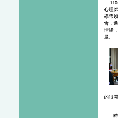
 1
心理師
導帶
會，
情緒
量。
的很
時