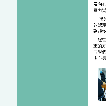
及內
壓力
視
的認
到很
經
畫的
同學
多心