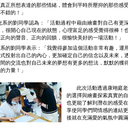
心真正所想表達的那些情緒，體會到平時所壓抑的那些感
蠻不錯的！」
光系的劉同學認為
：「活動過程中藉由繪畫對自己有更
識，很開心自己現在的狀態，心理富足的感受覺得很棒！
多正向的聲音、正向的回饋，很愉快美好的一場活動！」
管系的劉同學表示：「我覺得參加這個活動非常有趣，運
方式投射出自己的內心，更加確定自己的信念以及未來，
們間的交流也對自己未來的夢想有更多的想法，默默的獲
靈的力量！」
此次活動透過康翊庭老
的選擇與繪畫探索真實的
也更能了解到潛在的感受
享使同學們間情感的連結
後就在充滿愛的氣氛中圓