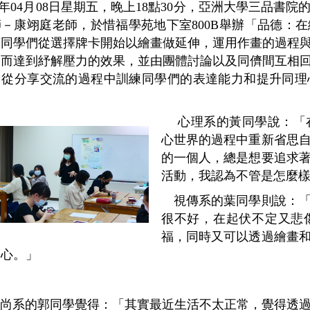
10年04月08日星期五，晚上18點30分，亞洲大學三品
－康翊庭老師，於惜福學苑地下室800B舉辦「品德：
領同學們從選擇牌卡開始以繪畫做延伸，運用作畫的過程
進而達到紓解壓力的效果，並由團體討論以及同儕間互相
，從分享交流的過程中訓練同學們的表達能力和提升同理
心理系的黃同學說：「
心世界的過程中重新省思
的一個人，總是想要追求
活動，我認為不管是怎麼
視傳系的葉同學則說：
很不好，在起伏不定又悲
福，同時又可以透過繪畫
開心。」
尚系的郭同學覺得：「其實最近生活不太正常，覺得透