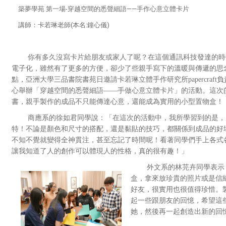
築夢學苑 第一場-穿越空間的悉聲細語——手作心意立體卡片
講師
：卡若琳老師
(本名:鐘心儀)
你有多久沒寫卡片給朋友或家人了呢？在這個通訊科技發達的時
電子化，雖然有了更多的方便，卻少了些親手寫下的溫暖與傳遞的思念。1
點，亞洲大學三品書院書苑日邀請卡若琳立體手作研究所papercraf
心舉辦「穿越空間的悉聲細語——手做心意立體卡片」的活動。這次
書，親手製作的成品不只能傳達心意，還能成為實用的小型置物盒！
商應系的徐如君同學說：「在這次的活動中，我所學習到的是，
特！不論是顏色和尺寸的搭配，還是黏貼的技巧，都關係到成品的好
不知不覺就變得全神貫注，甚至忘記了時間呢！看著同學們手上各式
讓我知道了人的創作可以體現人的性格，真的很有趣！」
外文系的林芫卉同學表示
盒，拿來放珍貴的照片或是信
好友，很實用也很值得珍惜。
起一些跟朋友的回憶，希望這
她，然後再一起創造出新的回