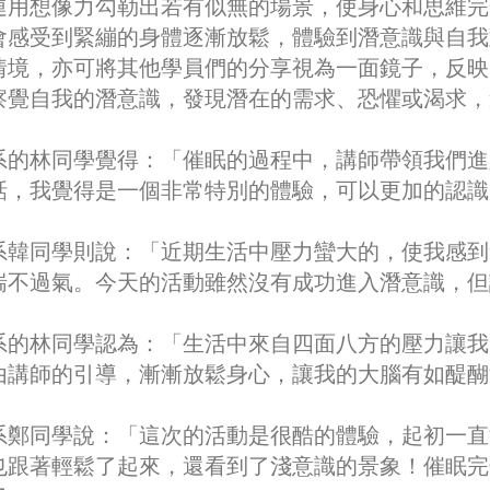
運用想像力勾勒出若有似無的場景，使身心和思維完
會感受到緊繃的身體逐漸放鬆，體驗到潛意識與自我
情境，亦可將其他學員們的分享視為一面鏡子，反映
察覺自我的潛意識，發現潛在的需求、恐懼或渴求，
系的林同學覺得：「催眠的過程中，講師帶領我們進
話，我覺得是一個非常特別的體驗，可以更加的認識
系韓同學則說：「近期生活中壓力蠻大的，使我感到
喘不過氣。今天的活動雖然沒有成功進入潛意識，但
系的林同學認為：「生活中來自四面八方的壓力讓我
由講師的引導，漸漸放鬆身心，讓我的大腦有如醍醐
系鄭同學說：「這次的活動是很酷的體驗，起初一直
也跟著輕鬆了起來，還看到了淺意識的景象！催眠完