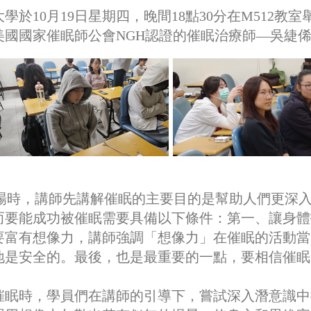
學於10月19日星期四，晚間18點30分在M512
美國國家催眠師公會NGH認證的催眠治療師—吳緁
場時，講師先講解催眠的主要目的是幫助人們更深
而要能成功被催眠需要具備以下條件：第一、讓身體
要富有想像力，講師強調「想像力」在催眠的活動當
地是安全的。最後，也是最重要的一點，要相信催眠
催眠時，學員們在講師的引導下，嘗試深入潛意識中