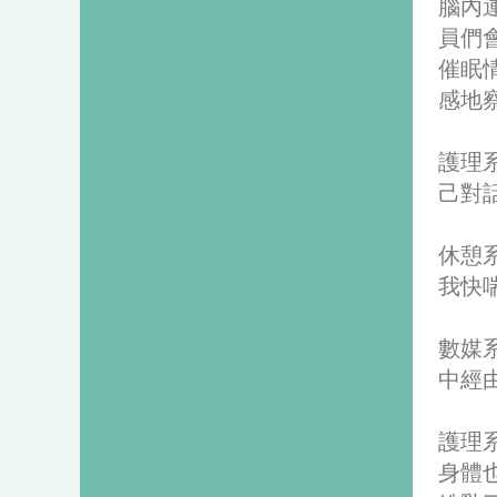
腦內
員們
催眠
感地
護理
己對
休憩
我快
數媒
中經
護理
身體