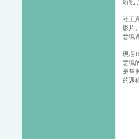
紛亂
社工
影片
意識
現場
意識
是掌
的課