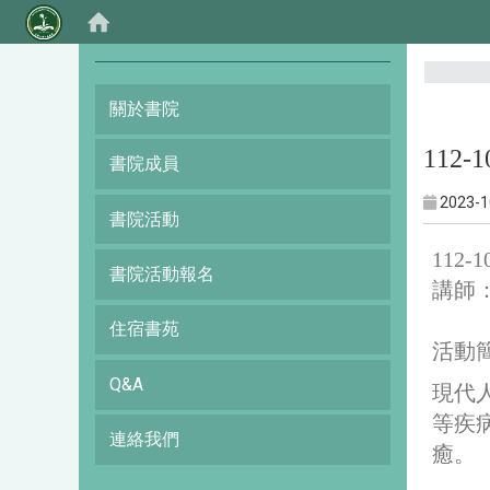
:::
關於書院
112
書院成員
2023-1
書院活動
112
書院活動報名
講師
住宿書苑
活動
Q&A
現代
等疾
連絡我們
癒。