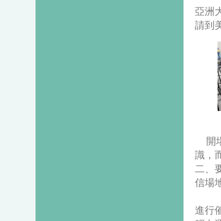
亞洲大
請到
開
識，
二、
信場
進行