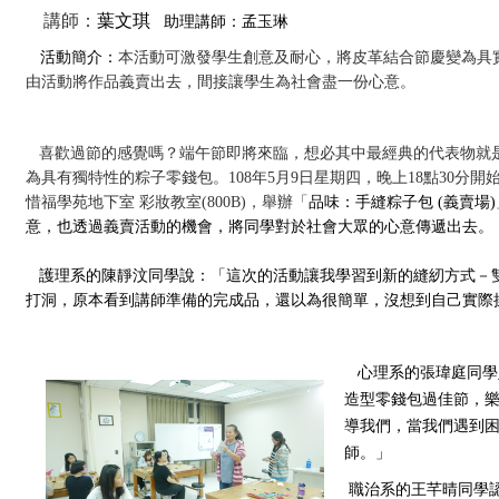
講師：
葉文琪
助理講師：孟玉琳
活動簡介：
本活動可激發學生創意及耐心，將皮革結合節慶變為具
由活動將作品義賣出去，間接讓學生為社會盡一份心意。
喜歡過節的感覺嗎？端午節即將來臨，想必其中最經典的代表物就
為具有獨特性的粽子零錢包。
108
年
5
月
9
日星期四，晚上
18
點
30
分開
惜福學苑地下室 彩妝教室
(800B)
，舉辦「
品味：手縫粽子包
(
義賣場
)
意，也透過義賣活動的機會，將同學對於社會大眾的心意傳遞出去。
護理系的陳靜汶同學說：「這次的活動讓我學習到新的縫紉方式－
打洞，原本看到講師準備的完成品，還以為很簡單，沒想到自己實際
心理系的張瑋庭同學
造型零錢包過佳節，
導我們，當我們遇到
師。」
職治系的王芊晴同學