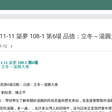
9-11-11 築夢 108-1 第6場 品德：立冬～湯
1-12
11-11
築夢
108-1 第6場
：立冬～湯圓大會
學苑第6場活動：
品
德：立冬～湯圓大會
：
劉怡君
、
陳正平
介：
帶領學生了解有關於湯圓的民俗意義與歷史來由，並直接實際製作湯
至吃湯圓，多一歲」，在許多台灣人的回憶中，這句話肯定是我們童年裡