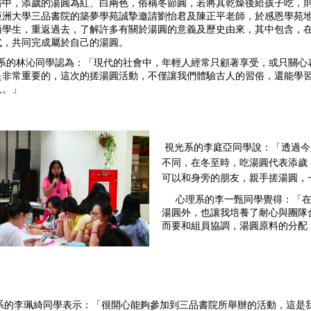
中，添歲的湯圓為紅、白兩色，俗稱冬節圓，若將其乾燥後給孩子吃，則能保
，亞洲大學三品書院的築夢學苑誠摯邀請劉怡君及陳正平老師，於感恩學苑地
領學生，重返過去，了解許多有關於湯圓的意義及歷史由來，其中包含，
式，共同完成屬於自己的湯圓。
 視光系的林沁同學認為：「現代的社會中，年輕人經常只顧著享受，或只
是非常重要的，這次的搓湯圓活動，不僅讓我們體驗古人的習俗，還能學
人。」
視光系的李庭亞同學說：「透過今
不同，在冬至時，吃湯圓代表添歲
可以和身旁的朋友，親手搓湯圓，
     心理系的李一甄同學覺得
湯圓外，也讓我培養了耐心與團隊
而要和組員協調，湯圓原料的分配
系的李珮綺同學表示：「很開心能夠參加到三品書院所舉辦的活動，這是