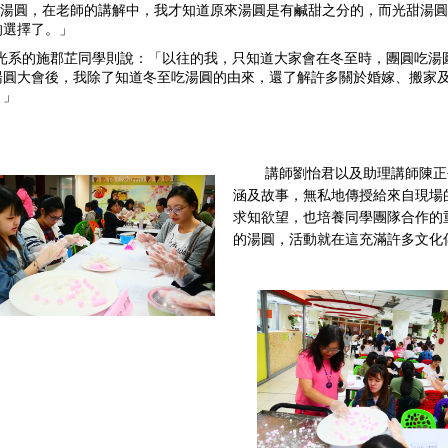
Y做湯圓，在老師的講解中，我才知道原來湯圓是有鹹甜之分的，而光甜湯
的選擇了。」
  視光系的施郡芷同學則說：「以往的我，只知道大家會在冬至時，團圓吃湯
湯圓大會後，我除了知道冬至吃湯圓的由來，還了解許多關於婚嫁、搬家
。」
講師劉怡君以及助理講師陳正
涵及故事，無私地傳授給來自現場
求知欲望，也培養同學團隊合作的
的湯圓，活動就在這充滿許多文化