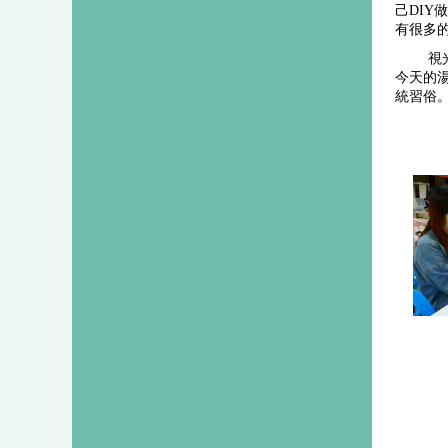
己DI
有很多
   
今天的
統習俗