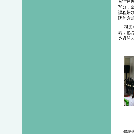
台灣習俗
30分
課程帶
隊的方
    
義，也
身邊的
聽語