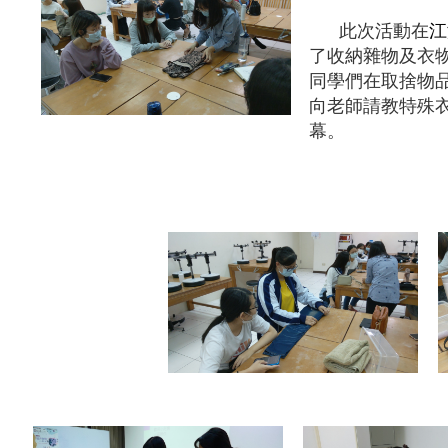
此次活動在
江
了收納雜物及衣
同學們在取捨物
向老師請教特殊
幕。