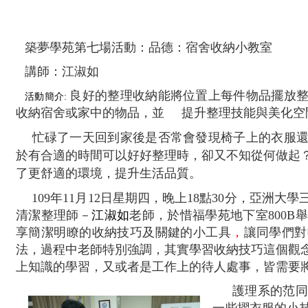
築夢學苑第七場活動：
品德：宿舍收納小教室
：
江淑如
講師
良好的整理收納能將位置上每件物品擺放
活動簡介:
收納宿舍或家中的物品，並 提升整理技能與美化空
忙碌了一天回到家後是否常會發現椅子上的衣服
於有合適的時間可以好好整理時，卻又不知從何做起
了更舒適的環境，提升生活品質。
109年11月12日星期四，晚上18點30分，亞洲
清潔整理師－
江淑如
老師，於惜福學苑地下室800B
享簡潔明瞭的收納技巧及關鍵的小工具
，
讓同學們對
法，過程中老師特別強調，其實學習收納技巧這個觀
上知識的學習，又或者是工作上的待人處事，皆需要
護理系的范
一些摺衣服的小