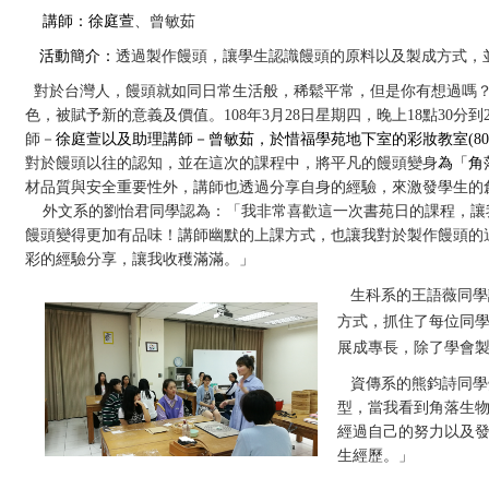
講師：
徐庭萱
、
曾敏茹
活動簡介：
透過製作饅頭，讓學生認識饅頭的原料以及製成方式，
對於台灣人，饅頭就如同日常生活般，稀鬆平常，但是你有想過嗎
色，被賦予新的意義及價值。
108
年
3
月
28
日星期四，晚上
18
點
30
分到
師－
徐庭萱以及助理講師－曾敏茹，於惜福學苑地下室的彩妝教室
(8
對於饅頭以往的認知，並在這次的課程中，將平凡的饅頭變身
為「角
材品質與安全重要性外，講師也透過分享自身的經驗，來激發學生的
外文系的劉怡君同學認為：「我非常喜歡這一次書苑日的課程，讓
饅頭變得更加有品味！講師幽默的上課方式，也讓我對於製作饅頭的
彩的經驗分享，讓我收穫滿滿。」
生科系的王語薇同學
方式，抓住了每位同
展成專長，除了學會
資傳系的熊鈞詩同學
型，當我看到角落生
經過自己的努力以及
生經歷。」