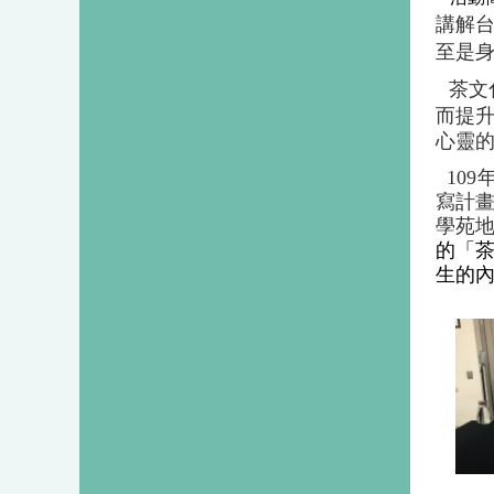
講解
至是
茶文
而提
心靈
109
寫計
學苑
的「
生的