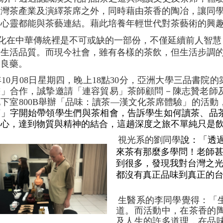
台灣茶產業及演繹茶席之外，同時藉由茶香的陶冶，讓同
身心靈都能與茶藝連結。藉此培養年輕世代對茶藝術的興
化在中華傳統裡是不可或缺的一部份，不僅延續前人智慧
升生活品質。而現今社會，雖有各樣的茶飲，但生活步調
的良藥。
年
10
月
08
日星期四，晚上
18
點
30
分，亞洲大學三品書院的
畫」合作，誠摯邀請「連容貿易」茶師顧問－陳志贊老師
地下室
800B
舉辦「品味：讀茶
—
漢文化茶席體驗」的活動
茶」字開始帶領學生們與茶相會，告訴學生如何讀茶、品
內心，達到物質與精神的結合，這趟深度之旅不單純只是
視光系的劉同學
說：「透
來茶有那麼多學問！老師
到很多，發現我對台灣之
都沒有真正品味到真正的
生醫系的李同學覺得：「
道。而活動中，在茶香的
及人生的許多道理，在品