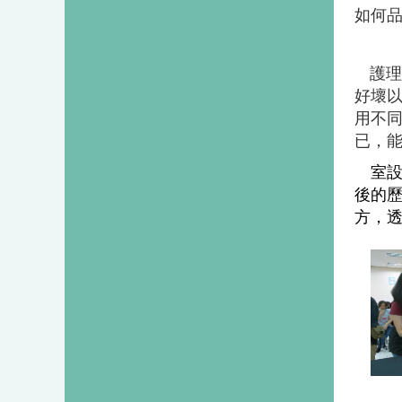
如何
護理
好壞
用不
已，
室設
後的
方，