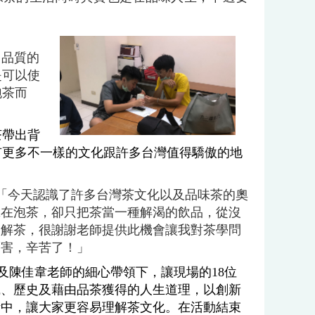
、品質的
是可以使
泡茶而
茶帶出背
有更多不一樣的文化跟許多台灣值得驕傲的地
「今天認識了許多台灣茶文化以及品味茶的奧
輩在泡茶，卻只把茶當一種解渴的飲品，從沒
了解茶，很謝謝老師提供此機會讓我對茶學問
厲害，辛苦了！」
陳佳韋老師的細心帶領下，讓現場的
18
位
識、歷史及藉由品茶獲得的人生道理，以創新
活中，讓大家更容易理解茶文化。在活動
結束