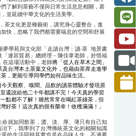
學們了解到茶藝不僅與日常生活息息相關，甚
趣，並延續中華文化的生活美學。
，茶文化更是種藝術，講究身心靈整合，進
的加快，忽略了我們都需要喘息的空間和舒展
築夢學苑與文化部「走讀台灣：讀‧茶
地景書
及「連容貿易」總經理－陳佳韋老師，於惜福
，在這場活動中，老師
將「從人在草木之間」
茶及台灣本土茶葉文化外，也藉由茶席走進學
飲茶，更能引導同學們如何品味生活。
過今天觀察、嗅聞、品飲的讀茶
體驗才發現原
甚至還說給他二十年都講不完！今天真的學習
光一點都不了解！雖然常常在喝紅茶綠茶，但
台灣好茶！這次真的很有榮幸！收穫滿滿！」
生命就如同飲茶，濃、淡、厚、薄只有自己知
陶冶下，我學到了台灣傳統茶文化的相關知識
味茶的生活同時其實也是在品味人生，不過要