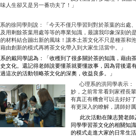
品味人生卻又是另一番功夫了！」
系的徐同學則說：「今天不僅只學習到對於茶葉的出處
以及用剩餘茶葉用處等等的專業知識，最讓我印象深刻的
同的材料結合蹦出新的風味！讓本土茶文化不只是種茶和
能藉由創新的模式再將茶文化帶入到大家生活當中。」
系的戴同學認為：「收穫到了很多關於茶的知識，藉由
歷史文化。還記得老師說要懂茶就要懂故事，因為背後還
透過這次的活動領略茶文化的深奧，收益良多。」
心理系的洪同學表示：
妙，之前常常看到家裡長
有真正有機會可以去好好
有更深入的瞭解，講師好
此次活動在陳志贊老師及
同學學習茶文化的相關知
的模式走進大家的日常生