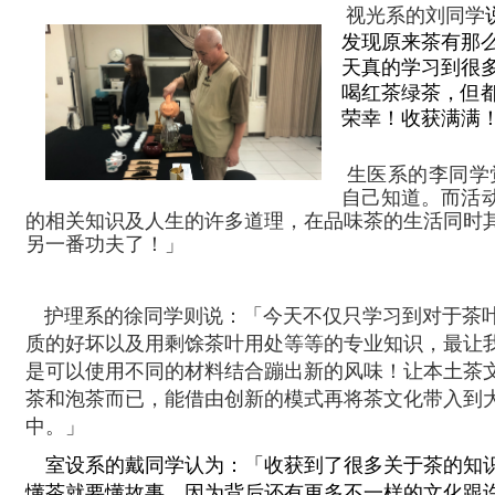
视光系的刘同学
发现原来茶有那
天真的学习到很
喝红茶绿茶，但
荣幸！收获满满
生医系的李同学
自己知道。而活
的相关知识及人生的许多道理，在品味茶的生活同时
另一番功夫了！」
护理系的徐同学则说：「今天不仅只学习到对于茶
质的好坏以及用剩馀茶叶用处等等的专业知识，最让
是可以使用不同的材料结合蹦出新的风味！让本土茶
茶和泡茶而已，能借由创新的模式再将茶文化带入到
中。」
室设系的戴同学认为：「收获到了很多关于茶的知
懂茶就要懂故事，因为背后还有更多不一样的文化跟