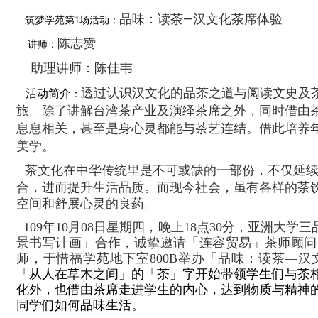
品味：读茶
—
汉文化茶席体验
筑梦
学苑第1场活动：
陈志赞
讲师：
助理讲师：陈佳韦
透过认识汉文化的品茶之道与阅读文史及
活动简介
：
旅。除了讲解台湾茶产业及演绎茶席之外，同时借由
息息相关，甚至是身心灵都能与茶艺连结。借此培养
美学。
茶文化在中华传统里是不可或缺的一部份，不仅延
合，进而提升生活品质。而现今社会，虽有各样的茶
空间和舒展心灵的良药。
109年
10
月
08
日星期四，晚上
18
点
30
分，亚洲大学三
景书写计画」合作，诚挚邀请「连容贸易」茶师顾问
师，于惜福学苑地下室
800B
举办「品味：读茶
—
汉
「从人在草木之间」的「茶」字开始带领学生们与茶
化外，也借由茶席走进学生的内心，达到物质与精神
同学们如何品味生活。