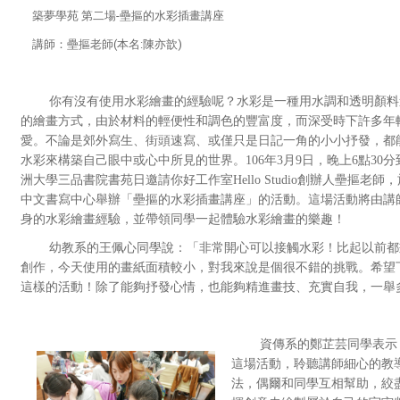
築夢學苑 第二場-壘摳的水彩插畫講座
講師
：壘摳老師
(本名:陳亦歆)
你有沒有使用水彩繪畫的經驗呢？水彩是一種用水調和透明顏料
的繪畫方式，由於材料的輕便性和調色的豐富度，而深受時下許多年
愛。不論是郊外寫生、街頭速寫、或僅只是日記一角的小小抒發，都
水彩來構築自己眼中或心中所見的世界。106年3月9日，晚上6點30分
洲大學三品書院書苑日邀請你好工作室Hello Studio創辦人壘摳老師
中文書寫中心舉辦「壘摳的水彩插畫講座」的活動。這場活動將由講
身的水彩繪畫經驗，並帶領同學一起體驗水彩繪畫的樂趣！
幼教系的王佩心同學說：「非常開心可以接觸水彩！比起以前都
創作，今天使用的畫紙面積較小，對我來說是個很不錯的挑戰。希望
這樣的活動！除了能夠抒發心情，也能夠精進畫技、充實自我，一舉
資傳系的鄭芷芸同學表示
這場活動，聆聽講師細心的教
法，偶爾和同學互相幫助，絞