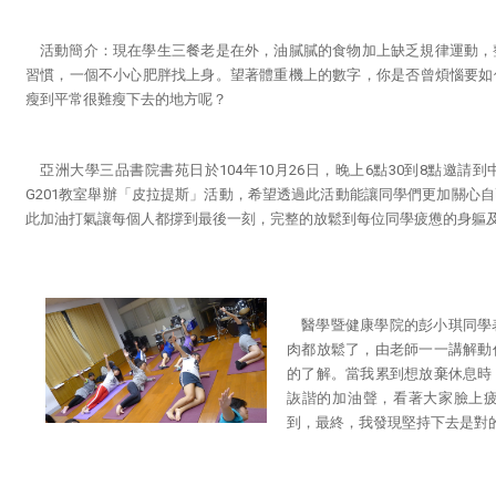
活動簡介：現在學生三餐老是在外，油膩膩的食物加上缺乏規律運動，
習慣，一個不小心肥胖找上身。望著體重機上的數字，你是否曾煩惱要如
瘦到平常很難瘦下去的地方呢？
亞洲大學三品書院書苑日於104年10月26日，晚上6點30到8點邀
G201教室舉辦「皮拉提斯」活動，希望透過此活動能讓同學們更加關心
此加油打氣讓每個人都撐到最後一刻，完整的放鬆到每位同學疲憊的身軀
醫學暨健康學院的彭小琪同學
肉都放鬆了，由老師一一講解動
的了解。當我累到想放棄休息時
詼諧的加油聲，看著大家臉上
到，最終，我發現堅持下去是對