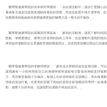
醫學暨健康學院的吳幸蓉同學覺得：「在此場活動中，讓自己更關心自
養成每天做皮拉提斯來運動伸展的好習慣，而皮拉提斯不僅方便學習，在
於雕塑身材曲線維持身體健康更能紓解壓力及一整天的不愉快。」
醫學暨健康學院的葉佩容同學認為：「參加此活動後，讓我了解到何謂
憋氣、脊椎要穩定、要專注於使用的肌肉上等等，也從運動中讓我對我自
學習如何運動到女生普遍較苦惱的難瘦部位，也使我更加關注我自己的健
醫學暨健康學院的李粼同學說：「參加這次舉辦的皮拉提斯活動，可以
讓我擁有一小段時間使自己的身體伸展和放鬆每日緊張的神經及抒發壓
力，而且教室氣氛十分融洽，每個人在休息時彼此交談關心，而在做運動
時彼此加油打氣，在柔和的音樂下與如此多陌生卻溫暖的同學們一起做運
動，感覺十分的幸福，也讓我對於運動不再如此排斥。」