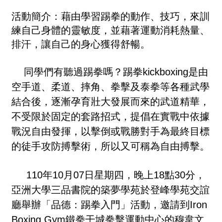
活動簡介：
藉由學習踢拳的動作、技巧，來訓
練自己身體的靈敏度，並藉著運動消耗熱量、
排汗，讓自己的身心獲得舒暢。
同學們有聽過踢拳嗎？踢拳kickboxing是由
空手道、柔道、摔角、拳擊及泰拳等各種武學
結合後，逐漸孕育壯大發展而來的武道精華，
不受限於固定的套路招式，提倡在實戰中依據
戰況自由發揮，以擊倒或戰勝對手為最終目標
的徒手攻防搏擊術，所以又可稱為自由搏擊。
110
年10月07日星期四，晚上18點30分，
亞洲大學三品書院的築夢學苑於登峰學苑交誼
廳舉辦「
品德：踢拳入門」活動，邀請到Iron
Boxing Gym­­­­­­鐵拳干城拳擊運動中心的穆韋文