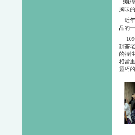
活動簡
風味
近
品的
1
韻荃老
的特
相當
靈巧