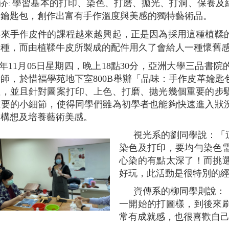
學習基本的打印、染色、打磨、拋光、打洞、保養及
介:
的鑰匙包，創作出富有手作溫度與美感的獨特藝術品。
年來手作皮件的課程越來越興起，正是因為採用這種植鞣
一種，而由植鞣牛皮所製成的配件用久了會給人一種懷舊
09年11月05日星期四，晚上18點30分，亞洲大學三品
師，於惜福學苑地下室800B舉辦「品味：手作皮革鑰
性，並且針對圖案打印、上色、打磨、拋光幾個重要的步
重要的小細節，使得同學們雖為初學者也能夠快速進入狀
的構想及培養藝術美感。
視光系的劉同學說：「
染色及打印，要均勻染色
心染的有點太深了！而挑
好玩，此活動是很特別的
資傳系的柳同學則說：
一開始的打圖樣，到後來
常有成就感，也很喜歡自