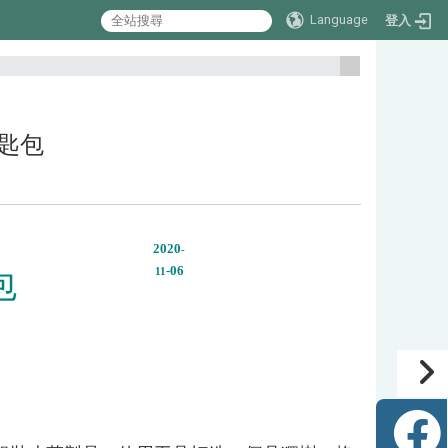
Language
登入
:::
鑰匙包
2020
-
-06
包
11