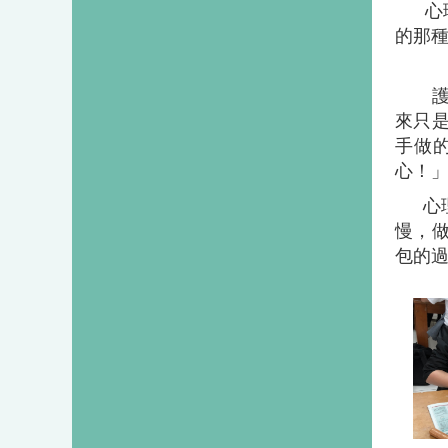
心
的那
來只
手做
心！
心
慢，
包的