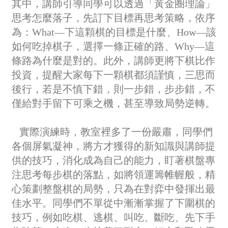
其中，講師引導同學可以透過「黃金圈理論」
思考怎麼落子，先訂下目標再思考策略，依序
為：What—下這顆棋的目標是什麼、How—該
如何吃掉棋子，選擇一條正確的路、Why—這
條路為什麼是對的。此外，講師更將下棋比作
投資，提醒大家每下一顆棋都須謹慎，三思而
後行，若是不慎下錯，則一步錯，步步錯，不
僅給對手留下可乘之機，甚至導致局勢逆轉。
實際演練時，教室裡多了一份嚴肅，同學們
各個屏氣凝神，將方才獲得的新知識與講師提
供的技巧，消化成為自己的能力，盯著棋盤專
注思考每步棋的落點，如將領運籌帷幄般，精
心策劃整盤棋的局勢，只為在對弈中發揮出最
佳水平。同學們不單從中漸漸掌握了下圍棋的
技巧，例如吃棋、逃棋、叫吃、斷吃、先下手