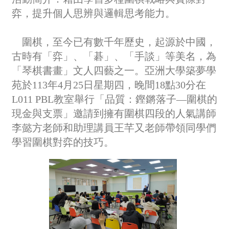
弈，提升個人思辨與邏輯思考能力。
圍棋，至今已有數千年歷史，起源於中國，
古時有「弈」、「碁」、「手談」等美名，為
「琴棋書畫」文人四藝之一。亞洲大學築夢學
苑於113年4月25日星期四，晚間18點30分在
L011 PBL教室舉行「品質：鏗鏘落子—圍棋的
現金與支票」邀請到擁有圍棋四段的人氣講師
李懿方老師和助理講員王芊又老師帶領同學們
學習圍棋對弈的技巧。