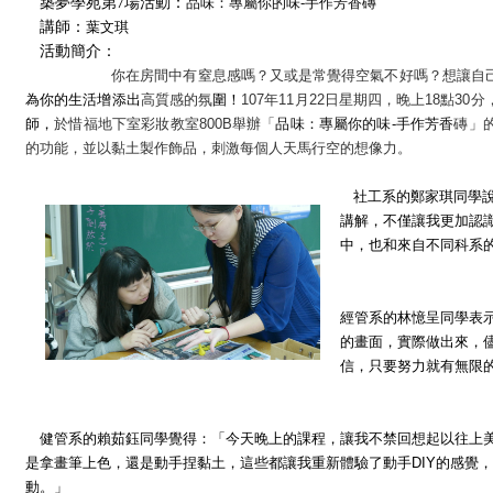
築夢學苑第7場活動：
品味：專屬你的味
-
手作芳香磚
講師：
葉文琪
活動簡介：
你在房間中有窒息感嗎？又或是常覺得空氣不好嗎？想讓自己的
為你的生活增添出
高質感的氛
圍！
107年11月
22
日星期四，晚上18點30
師，
於惜福地下室彩妝教室
800B
舉辦「
品味：專屬你的味
-
手作芳香
磚」
的功能，並以黏土製作飾品，刺激每個人天馬行空的想像力。
社工系的鄭家琪同學
講解，不僅讓我更加認
中，也和來自不同科系
經管系的林憶呈同學表
的畫面，實際做出來，
信，只要努力就有無限
健管系的賴茹鈺同學覺得：「今天晚上的課程，讓我不禁回想起以往上
是拿畫筆上色，還是動手捏黏土，這些都讓我重新體驗了動手
DIY
的感覺，
動。」