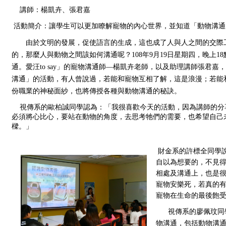
講師：
楊凱卉、
張君嘉
活動簡介：
讓學生可以更加瞭解寵物的內心世界，並知道「動物溝通
    由於文明的發展，促使語言的生成，這也成了人與人之間的交
的，那麼人與動物之間該如何溝通呢？108年9月19日星期四，晚上1
通。愛汪to say」的寵物溝通師—楊凱卉老師，以及助理講師張君嘉
溝通」的活動，有人曾說過，若能和寵物互相了解，這是浪漫；若能
份職業的神秘面紗，也將傳授各種與動物溝通的秘訣。
    視傳系的歐柏誠同學認為：「我很喜歡今天的活動，因為講師
必須將心比心，要站在動物的角度，去思考牠們的需要，也希望自己
樑。」 
 財金系的許標全同學說：「今天的活動，讓我學會了換位思考，因為有些事情，我們
自以為想要的，不見
相處及溝通上，也是
寵物安樂死，若真的
寵物在生命的最後飽
    視傳系的廖佩
物溝通，包括動物溝