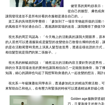
健管系的黃昀妏表示：
從自己的臉型、膚色或身
讓我發現道並不是所有好看的衣服都是適合自己的。」
資工系的吳瑋恩同學覺得：「參加到了一場非常物超所值的活動！
的風格並不等於適合自己，透過講師當場的改造，讓我獲得了價值
10
視光系的周芷筠認為：「今天晚上的活動真的讓我大開眼界，原
的人居然可以透過服裝或是髮型的改變使自己散發出獨特的色彩，
的是在活動尾聲時竟然上演真人髮型改造秀，透過這樣佐證的方式
相信髮型就是我們的第二張臉
了
。」
視光系的林毓娟則說：「雖然這次的活動內容主要針對的是男性
師的分享及現場改造的實例也讓我相信自己一定能脫胎換骨，除了
知識，細心的講師也勾起了我想幫助身邊的人一起改變的想法，期許
視光系一年級陳蕭佑同學表示，透過參加此次的精油芳療活動，可
來幫助自己和他人，在有壓力和緊張的時候可以透過精油來舒緩心情
Golden age
服飾穿搭顧
巧，只要靠後天的努力及