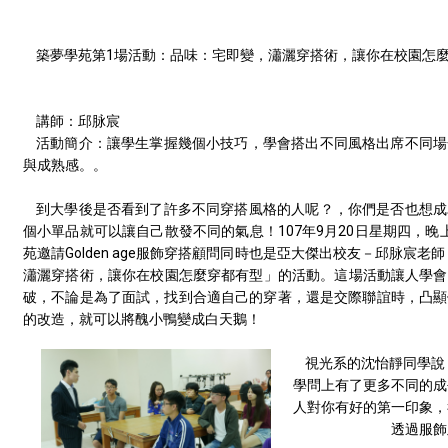
築夢學苑第1場活動：
品味：宅即變，瀟灑穿搭術，讓你在校園怎
講師：
邱脉宸
活動簡介：
讓學生掌握幾個小技巧，學會搭出不同風格出席不同場
與成熟感。
。
到大學後是否看到了許多不同穿搭風格的人呢？，你們是否也想成
個小單品就可以讓自己散發不同的氣息！
107
年
9
月
20
日星期四，晚
苑邀請
Golden age
服飾穿搭顧問同時也是亞大傑出校友－邱脉宸老師
瀟灑穿搭術，讓你在校園怎麼穿都有型
」的活動。這場活動讓人學會
破，不論是為了面試，找到合適自己的穿著，還是交際聯誼時，凸顯
的改造，就可以將醜小鴨變成白天鵝！
視光系的沈怡靜同學說
學問上有了更多不同的成
人對你有好的第一印象，
透過服飾