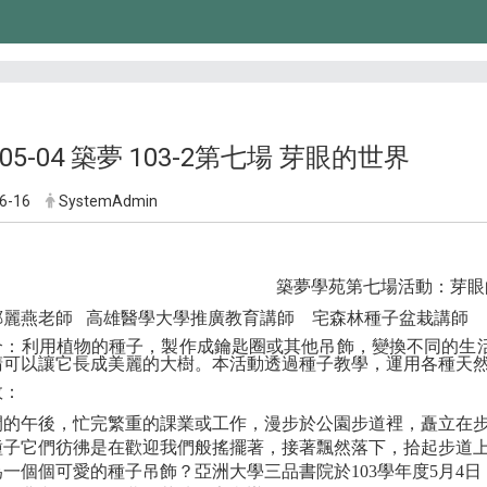
5-05-04 築夢 103-2第七場 芽眼的世界
6-16
SystemAdmin
築夢學苑第七場活動：芽眼
鄭麗燕老師 高雄醫學大學推廣教育講師 宅森林種子盆栽講師
介：利用植物的種子，製作成鑰匙圈或其他吊飾，變換不同的生
睛可以讓它長成美麗的大樹。本活動透過種子教學，運用各種天
效：
閒的午後，忙完繁重的課業或工作，漫步於公園步道裡，矗立在
種子它們彷彿是在歡迎我們般搖擺著，接著飄然落下，拾起步道
一個個可愛的種子吊飾？亞洲大學三品書院於103學年度5月4日