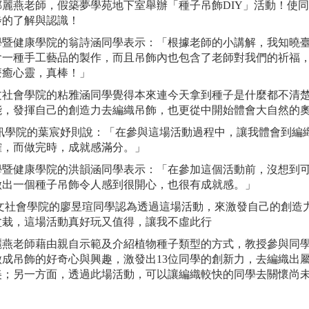
鄭麗燕老師，假築夢學苑地下室舉辦「種子吊飾DIY」活動！使
步的了解與認識！
學暨健康學院的翁詩涵同學表示：「根據老師的小講解，我知曉
會一種手工藝品的製作，而且吊飾內也包含了老師對我們的祈福
療癒心靈，真棒！」
文社會學院的粘雅涵同學覺得本來連今天拿到種子是什麼都不清
能，發揮自己的創造力去編織吊飾，也更從中開始體會大自然的
訊學院的葉宸妤則說：「在參與這場活動過程中，讓我體會到編
確，而做完時，成就感滿分。」
學暨健康學院的洪韻涵同學表示：「在參加這個活動前，沒想到
做出一個種子吊飾令人感到很開心，也很有成就感。」
文社會學院的廖昱瑄同學認為透過這場活動，來激發自己的創造
盆栽，這場活動真好玩又值得，讓我不虛此行
老師藉由親自示範及介紹植物種子類型的方式，教授參與同學
做成吊飾的好奇心與興趣，激發出13位同學的創新力，去編織出
美；另一方面，透過此場活動，可以讓編織較快的同學去關懷尚