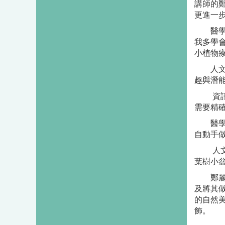
講師的
更進一
醫
我多學
小植物
人
趣與潛
資
需要精
醫
自動手
人
葉樹小
鄭麗燕
及將其
的自然
飾。