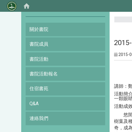
:::
關於書院
201
書院成員
2015-0
書院活動
書院活動報名
講師：
住宿書苑
活動簡
一顆眼
Q&A
活動成
悠
連絡我們
樹葉及
奇，成為