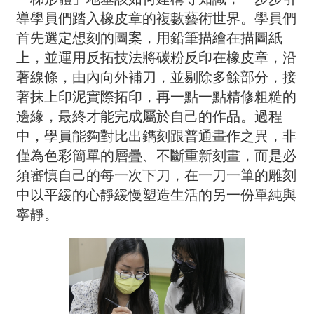
導學員們踏入橡皮章的複數藝術世界。學員們
首先選定想刻的圖案，用鉛筆描繪在描圖紙
上，並運用反拓技法將碳粉反印在橡皮章，沿
著線條，由內向外補刀，並剔除多餘部分，接
著抹上印泥實際拓印，再一點一點精修粗糙的
邊緣，最終才能完成屬於自己的作品。過程
中，學員能夠對比出鐫刻跟普通畫作之異，非
僅為色彩簡單的層疊、不斷重新刻畫，而是必
須審慎自己的每一次下刀，在一刀一筆的雕刻
中以平緩的心靜緩慢塑造生活的另一份單純與
寧靜。