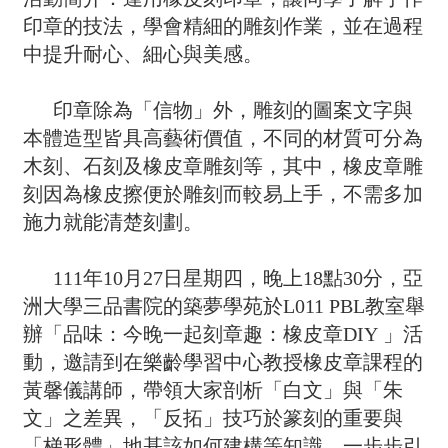
印章的技法，學會精細的雕刻作業，並在過程
中提升耐心、細心與美感。
印章除為「信物」外，雕刻的圖案文字與
本體造型皆具高藝術價值，不同的材質可分為
木刻、石刻及橡皮章雕刻等，其中，橡皮章雕
刻因為橡皮擦便於雕刻而較易上手，不需多加
施力就能清楚刻劃。
111
年10月27日星期四，晚上18點30分，亞
洲大學三品書院的築夢學苑於L011 PBL教室舉
辦「品味：今晚一起刻章趣：橡皮章DIY 」活
動，邀請到在樂齡學習中心教授橡皮章課程的
黃馨儀講師，帶領大家剖析「白文」與「朱
文」之差異，「反拓」技巧於篆刻的重要與
「梯形體」地基該如何建構等知識，一步步引