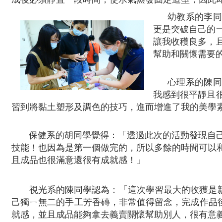
幼教系的李
更是突破自己的
讓我收穫良多，
幫助和關懷需要
心理系的陳
我感到很平靜且
習到將黏土塑形及調色的技巧，進而增進了我的美學素
保健系的胡同學覺得：「透過此次的活動發現自
技能！也因為是第一個做完的，所以多餘的時間可以
且成品也很滿意還很有成就感！」
視光系的陳同學認為：「這次學習最大的收獲是
己獨ㄧ無二的手工芳香磚，非常值得留念，完成作品
就感，並且成品能夠拿去義賣關懷幫助別人，很有意