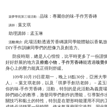
品味：專屬你的味-手作芳香磚
築夢學苑第三場活動：
葉文琪
講師
：
助理講師：孟玉琳
此場活動透過芳香磚讓同學能體驗以香氣
活動簡介:
DIY手作訓練同學們的想像力及創造力。
防疫時期，總是人心惶惶，比平時更多了一份謹
好好舒展的地方及
療癒小物，手作芳香磚
能透過
嗅覺
身心上的壓力能真正得到舒緩。
109年10月19日星期一，晚上18點30分，亞
人」－葉文琪老師，以及「琪夢手創坊老師」－孟玉琳
你的味-手作芳香磚」活動，特別的是此活動為義賣
師們細心的教導，激發同學們創作的潛能，引導製作
關技巧和黏土的特性，特別是在塑形時能運用不同的
成後必須靜置一段時間，使水氣蒸發固定造型，因此