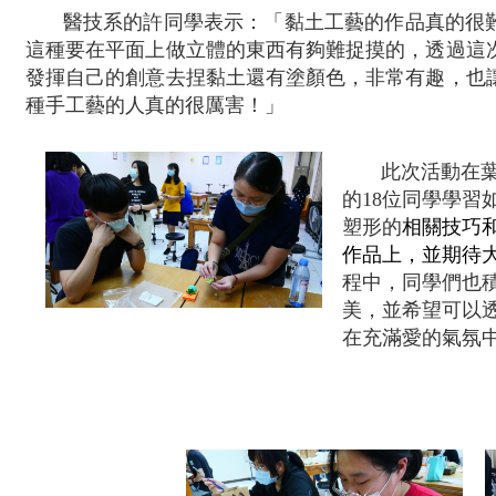
醫技系的許同學表示：「黏土工藝的作品真的很
這種要在平面上做立體的東西有夠難捉摸的，透過這
發揮自己的創意去捏黏土還有塗顏色，非常有趣，也
種手工藝的人真的很厲害！」
此次活動在
的18位同學學
塑形的
相關技巧
作品上，並期待
程中，同學們也
美，並希望可以
在充滿愛的氣氛