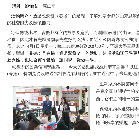
講師：
劉怡君
、
陳正平
活動簡介：
透過包潤餅（春捲）的過程，了解到寒食節的由來及潤
的社交能力及關懷能力。
每個傳統小吃，背後都有它的故事及意義，而潤餅
(
春捲
)
的由來，
冷食，因此才有先將食物事先煮好的吃法，而近年來因為寒食節和清
俗。
108
年
4
月
1
日星期一，晚上
18
點
30
分到
20
點
30
分，亞洲大學三品
餐，舉辦「
品德：是春捲？還是潤餅？」的活動。這場活動讓同學更
差異性，也結合實作體驗，讓同學「從做中學」。
幼教系的呂奕儒同學認為：「今天的活動讓我感到非常新鮮！以往
(
春捲
)
，特別是從沒吃過餡料裡是有麵條的，並在過程中，讓我更認
生科系的林詩芸同學
是完全毫無關聯性的
西，它們之間唯一的
保健系的林雅婷同學
捲
)
的我，除了體驗到
捲
)
和分享的樂趣，真