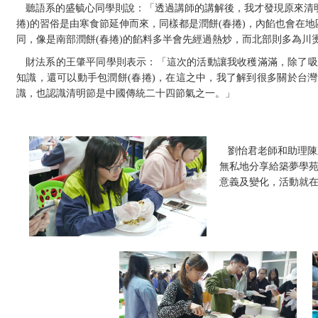
聽語系的盛毓心同學則說：「透過講師的講解後，我才發現原來清
捲
)
的習俗是由寒食節延伸而來，同樣都是潤餅
(
春捲
)
，內餡也會在地
同，像是南部潤餅
(
春捲
)
的餡料多半會先經過熱炒，而北部則多為川
財法系的王肇平同學則表示：「這次的活動讓我收穫滿滿，除了吸
知識，還可以動手包潤餅
(
春捲
)
，在這之中，我了解到很多關於台灣
識，也認識清明節是中國傳統二十四節氣之一。」
劉怡君老師和助理陳
無私地分享給築夢學
意義及變化，活動就