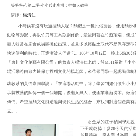
築夢學苑 第二場-小小兵走步機：捏麵人教學
講師
：
楊清仁
小時候有沒有玩過捏麵人呢？麵塑是一種民俗技藝，使用麵粉
動物等形狀，再以竹刀等工具刻劃修飾，最後附著在竹籤頂端，便成
麵人較常在廟會或街頭攤位出現，並且多以輕黏土取代不易保存定型
快速便利的時代，正逐漸被人們遺忘。106年10月12日，晚上6點3
「東川文化創藝有限公司」的負責人楊清仁老師，於M511舉辦「小
場活動將由致力於保存捏麵文化的楊老師，來帶領同學一起認識傳統
幼教系的黃怡嘉同學說：「在這場活動中，除了學習到如何做出小小
承襲技藝的師傅一個一個離開，後繼又無人，使產業漸漸凋零。做這
傅們。希望捏麵文化能透過與現代生活的結合，來找到對這個產業有
去。」
財金系的江子禎同學則說
下子就乾掉！參加今天的活
並且準確，原本還以為跟一