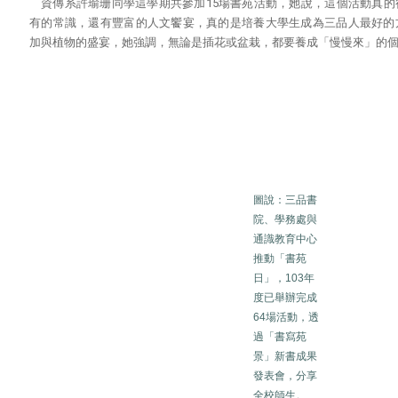
資傳系許瑜珊同學這學期共參加15場書苑活動，她說，這個活動真
有的常識，還有豐富的人文饗宴，真的是培養大學生成為三品人最好的
加與植物的盛宴，她強調，無論是插花或盆栽，都要養成「慢慢來」的
圖說：三品書
院、學務處與
通識教育中心
推動「書苑
日」，103年
度已舉辦完成
64場活動，透
過「書寫苑
景」新書成果
發表會，分享
全校師生。