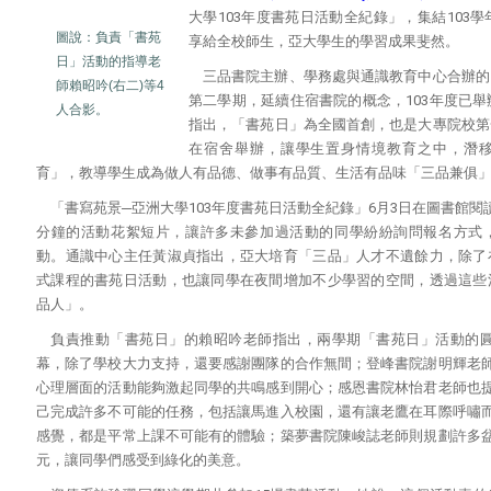
大學103年度書苑日活動全紀錄」，集結103
圖說：負責「書苑
享給全校師生，亞大學生的學習成果斐然。
日」活動的指導老
三品書院主辦、學務處與通識教育中心合辦的
師賴昭吟(右二)等4
第二學期，延續住宿書院的概念，103年度已舉
人合影。
指出，「書苑日」為全國首創，也是大專院校第
在宿舍舉辦，讓學生置身情境教育之中，潛
育」，教導學生成為做人有品德、做事有品質、生活有品味「三品兼俱
「書寫苑景─亞洲大學103年度書苑日活動全紀錄」6月3日在圖書館閱
分鐘的活動花絮短片，讓許多未參加過活動的同學紛紛詢問報名方式
動。通識中心主任黃淑貞指出，亞大培育「三品」人才不遺餘力，除了
式課程的書苑日活動，也讓同學在夜間增加不少學習的空間，透過這些
品人」。
負責推動「書苑日」的賴昭吟老師指出，兩學期「書苑日」活動的
幕，除了學校大力支持，還要感謝團隊的合作無間；登峰書院謝明輝老
心理層面的活動能夠激起同學的共鳴感到開心；感恩書院林怡君老師也
己完成許多不可能的任務，包括讓馬進入校園，還有讓老鷹在耳際呼嘯
感覺，都是平常上課不可能有的體驗；築夢書院陳峻誌老師則規劃許多
元，讓同學們感受到綠化的美意。