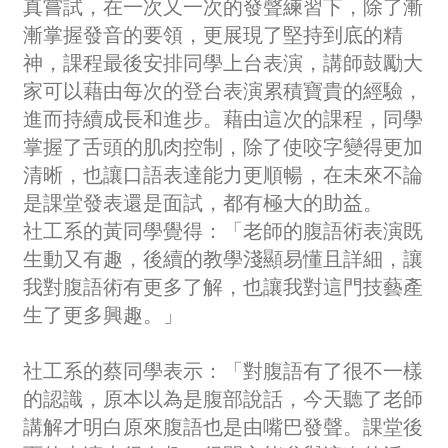
真嘗試，在一次又一次的發聲練習下，除了漸
漸掌握發音的要領，更展現了堅持到底的精
神，課程最後安排同學上台表演，講師鼓勵大
家可以藉由每次的登台表演累積寶貴的經驗，
進而持續成長和進步。藉由這次的課程，同學
掌握了舌頭的肌肉控制，除了使咬字變得更加
清晰，也讓口語表達能力更順暢，在未來不論
是課堂發表還是面試，都有極大的助益。
社工系的黃同學覺得：「老師的腹語術表演既
生動又有趣，後續的教學淺顯易懂且詳細，讓
我對腹語術有更多了解，也讓我對這門技藝產
生了更多興趣。」
社工系的蔡同學表示：「對腹語有了很不一樣
的認識，原本以為是腹部說話，今天聽了老師
講解才明白原來腹語也是由嘴巴發聲。課堂後