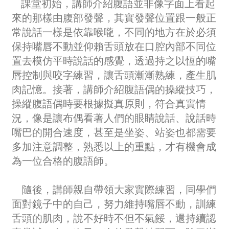
課堂初始，講師介紹腹語並非像字面上看起
來的那樣由腹部發聲，其實發聲位置跟一般正
常說話一樣是依靠喉嚨，不同的地方在於必須
保持嘴唇不動並仰賴舌頭放在口腔內部不同位
置去模仿平時說話的感覺，透過持之以恆的嘴
唇控制與咬字練習，讓舌頭漸漸熟練，產生肌
肉記憶。接著，講師介紹腹語偶的操縱技巧，
操縱腹語偶時要根據擬真原則，符合真實情
況，像是讓布偶看著人們的眼睛說話、說話時
嘴巴的開合速度，甚至是坐姿、站姿也都需要
多加注意調整，熟悉以上的重點，才有機會成
為一位合格的腹語師。
隨後，講師親自帶領大家實際練習，同學們
面對鏡子中的自己，努力維持嘴唇不動，訓練
舌頭的肌肉，說不好時不但不氣餒，還持續認