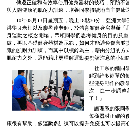
傳遞正確和有效率使用健身器材的技巧，預防不
與人體健康的肌耐力訓練，培養同學持續地自主健康
  110年05月13日星期五，晚上18點30分，亞洲大學三品書院的築夢學苑邀請臺中區GG體育課教練－
洪學良老師以及廖盈達老師，於體育館健身房舉辦「
身運動之概念開場，帶領同學們思考健身的目的及重
處，再以基礎健身器材為示範，如何才能避免傷害並
識的肌耐力訓練，而其中以槓鈴為主，藉由分組的方
肌耐力之外，還能藉此更理解運動姿勢該注意的小細
社工系的
鍾
同
解到許多簡單的
些健身動作的教
次，進一步調整
了！」
護理系的張同
每樣器材正確的
康很有幫助，多運動多訓練可以提升免疫也可以提高