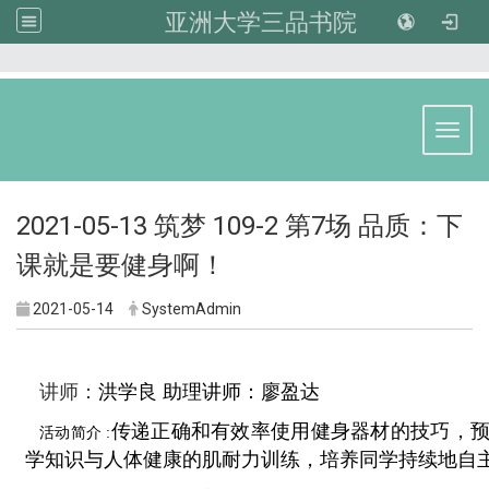
亚洲大学三品书院
:::
Toggl
2021-05-13 筑梦 109-2 第7场 品质：下
课就是要健身啊！
2021-05-14
SystemAdmin
：
讲师
洪学良 
助理讲师：廖盈达
传递正确和有效率使用健身器材的技巧，
活动简介 :
学知识与人体健康的肌耐力训练，培养同学持续地自