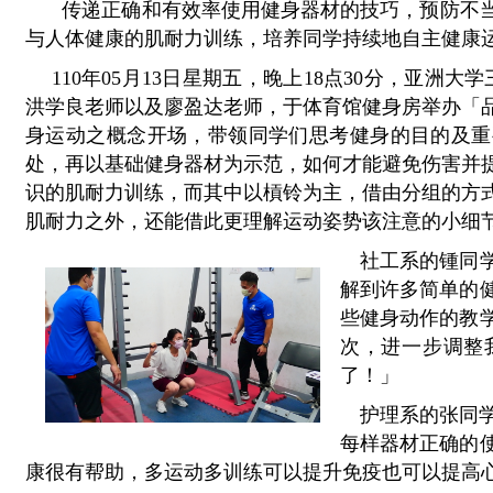
传递正确和有效率使用健身器材的技巧，预防不
与人体健康的肌耐力训练，培养同学持续地自主健康
  110年05月13日星期五，晚上18点30分，亚洲大学三品书院的筑梦学苑邀请台中区GG体育课教练－
洪学良老师以及廖盈达老师，于体育馆健身房举办「
身运动之概念开场，带领同学们思考健身的目的及重
处，再以基础健身器材为示范，如何才能避免伤害并
识的肌耐力训练，而其中以槓铃为主，借由分组的方
肌耐力之外，还能借此更理解运动姿势该注意的小细
社工系的
锺
同
解到许多简单的
些健身动作的教
次，进一步调整
了！」
护理系的张同
每样器材正确的
康很有帮助，多运动多训练可以提升免疫也可以提高