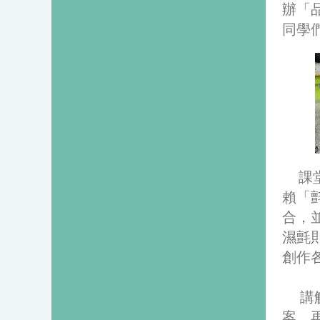
辦「
同學
課
賴「
合，
濕氈
創作
講解
案，