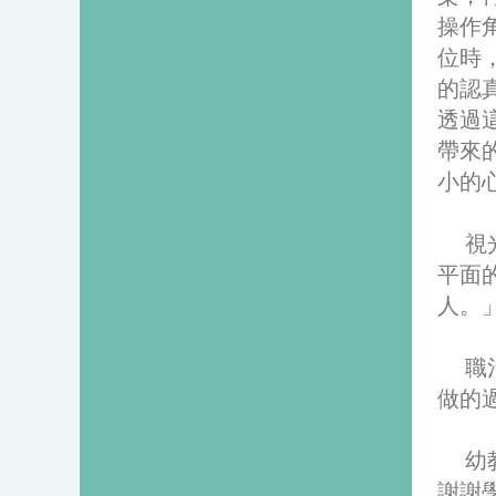
操作
位時
的認
透過
帶來
小的
視光
平面
人。
職治
做的
幼教
謝謝