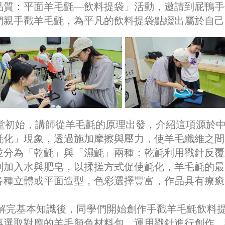
品質：平面羊毛氈—飲料提袋」活動，邀請到屁鴨手
們親手戳羊毛氈，為平凡的飲料提袋點綴出屬於自己
堂初始，講師從羊毛氈的原理出發，介紹這項源於中
氈化」現象，透過施加摩擦與壓力，使羊毛纖維之間
並分為「乾氈」與「濕氈」兩種：乾氈利用戳針反覆
則加入水與肥皂，以揉搓方式促使氈化，羊毛氈的最
各種立體或平面造型，色彩選擇豐富，作品具有療癒
完基本知識後，同學們開始創作手戳羊毛氈飲料提
再選取對應的羊毛顏色材料包，運用戳針進行創作，