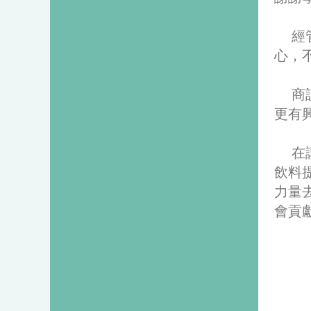
經管
心，
商設
更有
在講
飲料
力量
會貢