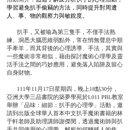
學習避免扒手偷竊的方法，同時提升對周遭
人、事、物的觀察力與敏銳度。
扒手，又被喻為第三隻手，不僅手法熟
練、洞悉大腦思維弱點外，常在悄無聲息中順
手牽羊，而其背後的心理誘導、手法，其實與
一些魔術非常相似，藉由探討魔術心理學及靈
活手法之間的巧妙應用，避免落入陷阱及留心
自身財物。
111
年11月17日星期四，晚上18點30分，
亞洲大學三品書院的築夢學苑於L011 PBL教室
舉辦「品味：細節：扒手的心理學」活動，邀
請到出版全球華人首本中文扒手魔術書籍的林
于軒老師及助理講師謝傑閔，透過魔術師與扒
手共同使用的心理學，解析如何轉移人的焦