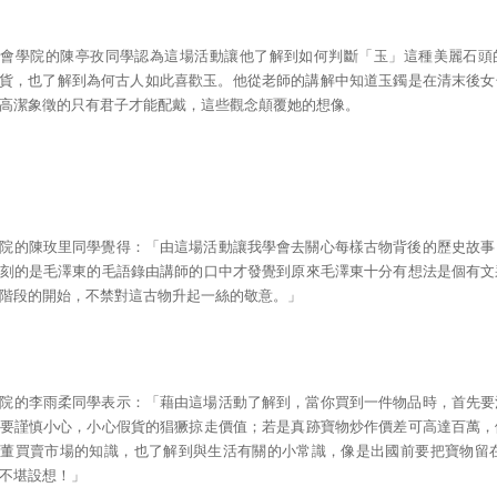
社會學院的陳亭孜同學認為這場活動讓他了解到如何判斷「玉」這種美麗石頭
C貨，也了解到為何古人如此喜歡玉。他從老師的講解中知道玉鐲是在清末後
高潔象徵的只有君子才能配戴，這些觀念顛覆她的想像。
院的陳玫里同學覺得：「由這場活動讓我學會去關心每樣古物背後的歷史故事
刻的是毛澤東的毛語錄由講師的口中才發覺到原來毛澤東十分有想法是個有文
階段的開始，不禁對這古物升起一絲的敬意。」
院的李雨柔同學表示：「藉由這場活動了解到，當你買到一件物品時，首先要
要謹慎小心，小心假貨的猖獗掠走價值；若是真跡寶物炒作價差可高達百萬，
古董買賣市場的知識，也了解到與生活有關的小常識，像是出國前要把寶物留
不堪設想！」