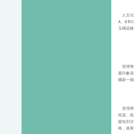
人文
A、B和
玉鐲這種
管理學
最印象深
國新一個
管理學
投資，就
窺知到
格，後果