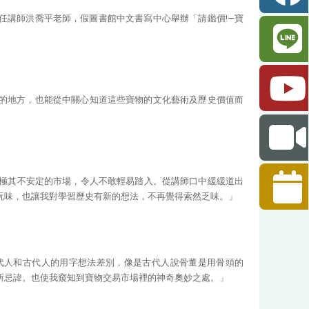
心兼任講師洪喬平老師，假圖書館中文書寫中心舉辦「請鑑價!—寶
的地方，也能從中關心知道這些寶物的文化藝術及歷史價值而
極其不安定的市場，令人不敢輕易踏入。從講師口中緩緩道出
玩味，也讓我對學習歷史有新的想法，不再覺得索然乏味。」
代人和古代人的用字想法差別，像是古代人說骨董是用骨頭的
所忌諱。也使我窺知到寶物交易市場裡的神奇奧妙之處。」