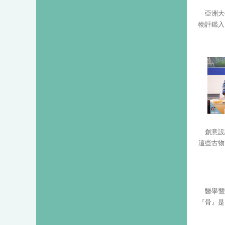
亞洲大
物評鑑入
創意設
這些古物
醫學
『骨』是