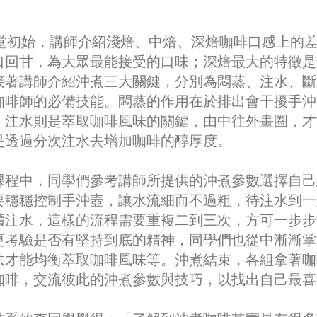
堂初始，講師介紹淺焙、中焙、深焙咖啡口感上的
口回甘，為大眾最能接受的口味；深焙最大的特徵是
接著講師介紹沖煮三大關鍵，分別為悶蒸、注水、斷
咖啡師的必備技能。悶蒸的作用在於排出會干擾手沖
；注水則是萃取咖啡風味的關鍵，由中往外畫圈，才
是透過分次注水去增加咖啡的醇厚度。
程中，同學們參考講師所提供的沖煮參數選擇自己
要穩穩控制手沖壺，讓水流細而不過粗，待注水到一
續注水，這樣的流程需要重複二到三次，方可一步步
更考驗是否有堅持到底的精神，同學們也從中漸漸掌
法才能均衡萃取咖啡風味等。沖煮結束，各組拿著咖
咖啡，交流彼此的沖煮參數與技巧，以找出自己最喜