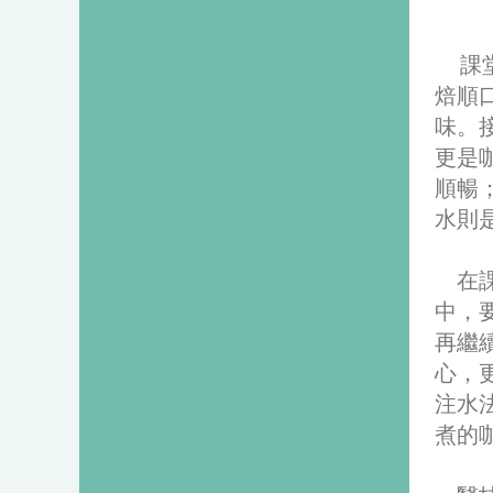
課
焙順
味。
更是
順暢
水則
在課
中，
再繼
心，
注水
煮的