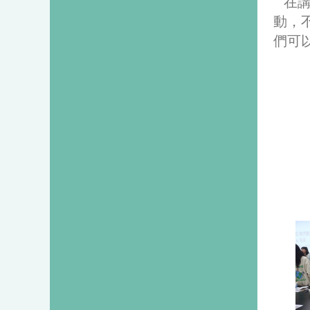
在講
動，
們可