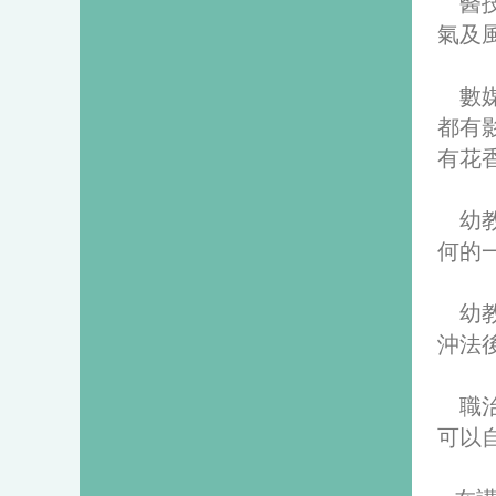
醫技
氣及
數媒
都有
有花
幼教
何的
幼教
沖法
職治
可以