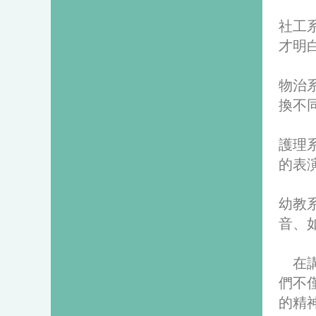
社工
才明
物治
換不
護理
的表
幼教
音、
在講
們不
的精