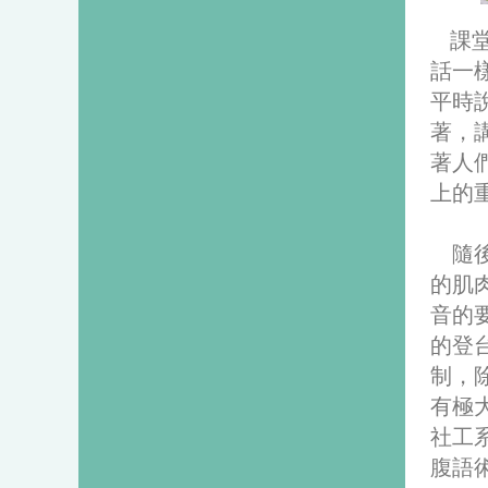
課
話一
平時
著，
著人
上的
隨後
的肌
音的
的登
制，
有極
社工
腹語