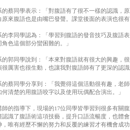
系的蔡同學表示：「對腹語有了很不一樣的認識，原
白原來腹語也是由嘴巴發聲。課堂後面的表演也很有
系的李同學認為：「學習到腹語的發音技巧及腹語表
同角色這個部分蠻困難的。」
系的郭同學說到：「本來對腹語就有很大的興趣，很
演很厲害也很生動，也讓我對腹語師有了更深的認識
系的蔡同學分享到：「我覺得這個活動很有趣，老師
如何清楚的用腹語咬字以及使用玩偶配合演出。」
師的指導下，現場的17位同學皆學習到很多有關腹
僅認識了腹語術這項技藝，提升口語流暢度，也體會
神，唯有經歷不懈的努力和反覆的練習才有機會成功