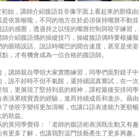
堂初始，講師介紹腹語並非像字面上看起來的那樣由
樣是依靠喉嚨，不同的地方在於必須保持嘴唇不動並
說話的感覺，透過持之以恆的嘴唇控制與咬字練習，
講師介紹腹語偶的操縱技巧，操縱腹語偶時要根據擬
們的眼睛說話、說話時嘴巴的開合速度，甚至是坐姿
重點，才有機會成為一位合格的腹語師。
，講師親自帶領大家實際練習，同學們面對鏡子中
肉，說不好時不但不氣餒，還持續認真嘗試，在一次
要領，更展現了堅持到底的精神，課程最後安排同學
台表演累積寶貴的經驗，進而持續成長和進步。藉由
除了使咬字變得更加清晰，也讓口語表達能力更順暢
大的助益。
系的黃同學覺得：「老師的腹語術表演既生動又有趣
術有更多了解，也讓我對這門技藝產生了更多興趣。