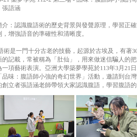
：張語涵
簡介：
認識腹語術的歷史背景與發聲原理，學習正確
制，增強語音的準確性和清晰度。
語術是一門十分古老的技藝，起源於古埃及，有著3
語的記載，常被稱為「肚仙」，用來做迷信騙人的把
一項藝術表演。亞洲大學築夢學苑於113年3月21日星期
「品味：腹語師小強的奇幻世界」活動，邀請到台灣
的創立者張語涵老師帶領大家認識腹語，學習腹語的